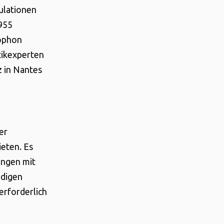
ulationen
2955
cophon
ikexperten
z in Nantes
er
eten. Es
ungen mit
ndigen
erforderlich