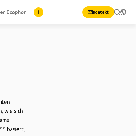
er Ecophon
Kontakt
iten
, wie sich
eams
5 basiert,