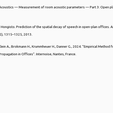
 Acoustics — Measurement of room acoustic parameters — Part 3: Open pla
. Hongisto. Prediction of the spatial decay of speech in open-plan offices. 
12), 1315–1325, 2013.
 Klein A., Brokmann H., Krummheuer H., Danner G., 2024. “Empirical Method f
opagation in Offices”. Internoise, Nantes, France.