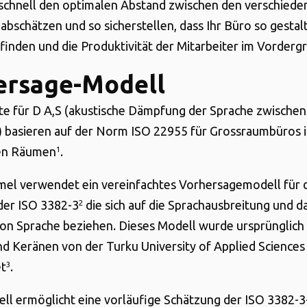
schnell den optimalen Abstand zwischen den verschiede
abschätzen und so sicherstellen, dass Ihr Büro so gestalte
inden und die Produktivität der Mitarbeiter im Vorderg
ersage-Modell
te für D A,S (akustische Dämpfung der Sprache zwischen
) basieren auf der Norm ISO 22955 für Grossraumbüros 
en Räumen
.
1
el verwendet ein vereinfachtes Vorhersagemodell für 
der ISO 3382-3
die sich auf die Sprachausbreitung und d
2
on Sprache beziehen. Dieses Modell wurde ursprünglich
d Keränen von der Turku University of Applied Sciences 
et
.
3
ll ermöglicht eine vorläufige Schätzung der ISO 3382-