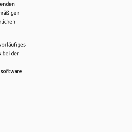
erenden
elmäßigen
lichen
vorläufiges
 bei der
ksoftware