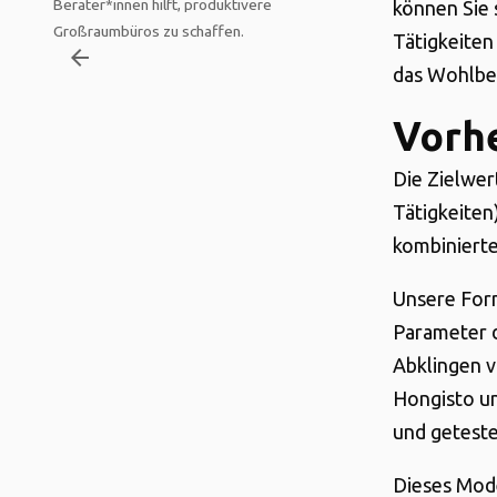
Berater*innen hilft, produktivere
können Sie 
Großraumbüros zu schaffen.
Tätigkeiten 
arrow_backward
das Wohlbef
Vorh
Die Zielwer
Tätigkeiten
kombiniert
Unsere Form
Parameter 
Abklingen v
Hongisto un
und getest
Dieses Mode