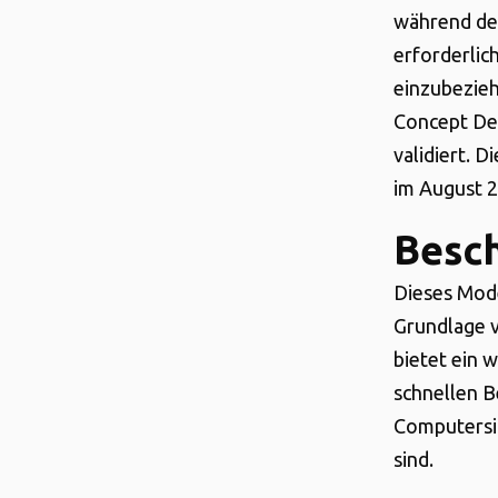
während de
erforderlic
einzubezie
Concept De
validiert. 
im August 
Besc
Dieses Mode
Grundlage 
bietet ein 
schnellen B
Computersim
sind.