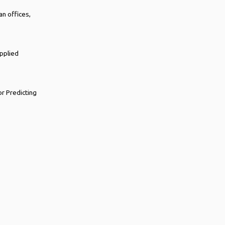
n offices,
Applied
or Predicting