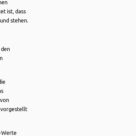
nen
t ist, dass
rund stehen.
 den
in
die
as
 von
vorgestellt
3-Werte