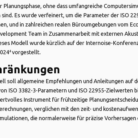
r Planungsphase, ohne dass umfangreiche Computersim
h sind. Es wurde verfeinert, um die Parameter der ISO 2
hen, und in zahlreichen realen Büroumgebungen vom E
velopment Team in Zusammenarbeit mit externen Akust
Dieses Modell wurde kürzlich auf der Internoise-Konferen
2024
vorgestellt.
4
hränkungen
ll soll allgemeine Empfehlungen und Anleitungen auf d
von ISO 3382-3-Parametern und ISO 22955-Zielwerten bi
wertvolles Instrument für frühzeitige Planungsentscheid
erechnungen, verglichen mit den zeit- und kostenaufwe
ulationen, die normalerweise für präzise Vorhersagen 