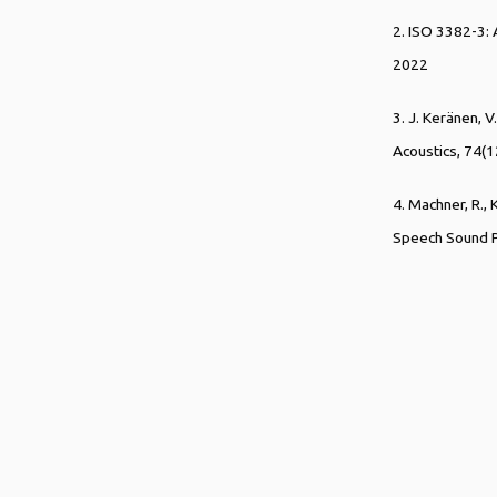
2. ISO 3382-3:
2022
3. J. Keränen, V
Acoustics, 74(
4. Machner, R.,
Speech Sound Pr