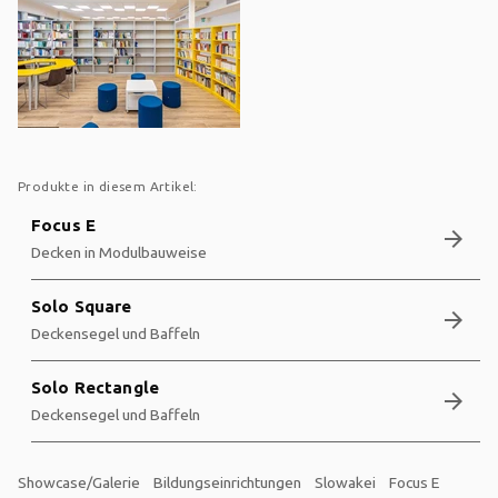
Produkte in diesem Artikel:
Focus E
arrow_forward
Decken in Modulbauweise
Solo Square
arrow_forward
Deckensegel und Baffeln
Solo Rectangle
arrow_forward
Deckensegel und Baffeln
Showcase/Galerie
Bildungseinrichtungen
Slowakei
Focus E