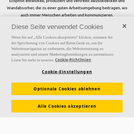
Ecophon entwickelt, produziert und vertreibt Akustikdecken und
Wandabsorber, die zu einer guten Arbeitsumgebung beitragen, wo
auch immer Menschen arbeiten und kommunizieren.
Diese Seite verwendet Cookies
Folgen Sie uns
Wenn Sie auf „Alle Cookies akzeptieren“ klicken, stimmen Sie
der Speicherung von Cookies auf Ihrem Gerät zu, um die
Websitenavigation zu verbessern, die Websitenutzung zu
analysieren und unsere Marketingbemühungen zu unterstützen.
Links
Cookie-Richtlinien
Lesen Sie mehr in unseren
Referenzen
Akustiklösungen
Akustikwissen
Cookie-Einstellungen
Nachhaltigkeit
Über Ecophon
Karriere
Optionale Cookies ablehnen
Ecophon Preisliste
Download Broschüren
Ausschreibungstexte
Tools & Services
Alle Cookies akzeptieren
Newsletter abonnieren
Leistungserklärungen
Farben & Oberflächen
Funktionale Anforderungen
Allgemeine Geschäftsbedingungen
Datenschutzerklärung