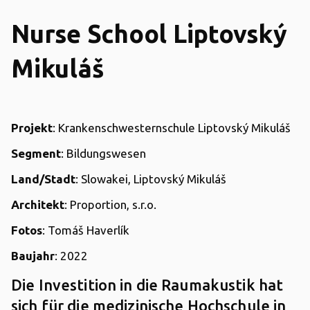
Nurse School Liptovský
Mikuláš
Projekt
: Krankenschwesternschule Liptovský Mikuláš
Segment
: Bildungswesen
Land/Stadt
: Slowakei, Liptovský Mikuláš
Architekt
: Proportion, s.r.o.
Fotos
: Tomáš Haverlík
Baujahr
: 2022
Die Investition in die Raumakustik hat
sich für die medizinische Hochschule in