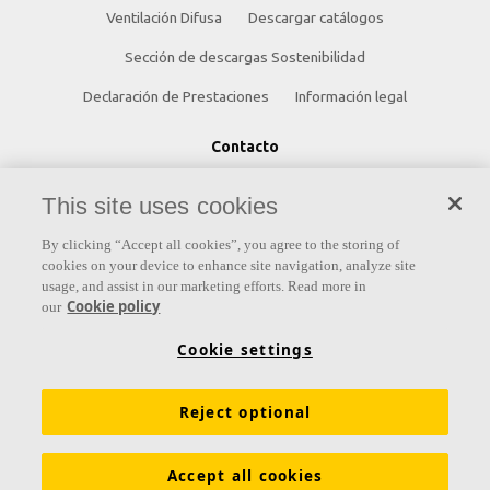
Ventilación Difusa
Descargar catálogos
Sección de descargas Sostenibilidad
Declaración de Prestaciones
Información legal
Contacto
Saint-Gobain Ecophon
This site uses cookies
C/ Príncipe de Vergara, 132 - Planta 8
By clicking “Accept all cookies”, you agree to the storing of
28002 Madrid (España)
cookies on your device to enhance site navigation, analyze site
usage, and assist in our marketing efforts. Read more in
+34 91 770 77 06
Cookie policy
our
ecophon.es@saint-gobain.com
Cookie settings
Reject optional
Accept all cookies