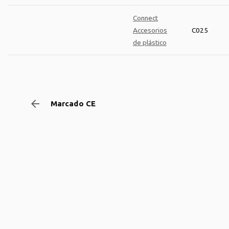
Connect
Accesorios
C025
de plástico
arrow_backward
Marcado CE