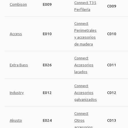
Connect T35
Combison
E009
C009
Perfilería
Connect
Perimetrales
Access
E010
C010
y accesorios
de madera
Connect
Extra Bass
E026
Accesorios
C011
lacados
Connect
Industry
E012
Accesorios
C012
galvanizados
Connect
Akusto
E024
Otros
C013
accesorios