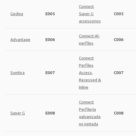
Connect
Gedina
E005
Super G
C005
accessorios
Connect Al-
Advantage
E006
C006
perfiles
Connect
Perfiles
Sombra
E007
Access,
C007
Recessed &
Inline
Connect
Perfilería
Super G
E008
C008
galvanizada
no pintada