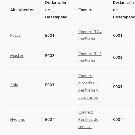
Declaración
Declaración
Absorbentes
de
Connect
de
Desempeño
Desempeñ
Connect T24
Focus
E001
C001
Perfilería
Connect T15
Master
E002
C002
Perfilería
Connect
pintado C3
Solo
E003
C003
perfilería y
accesorios
Connect
Hygiene
E004
Perfiles de
C004
remate