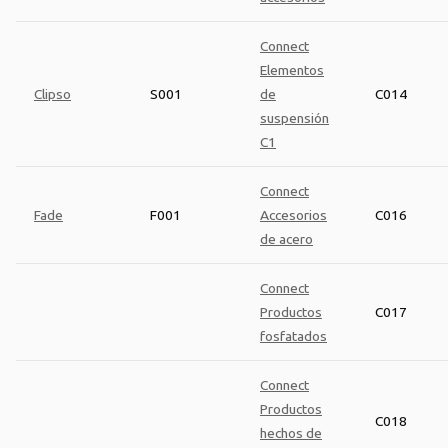
Connect
Elementos
Clipso
S001
de
C014
suspensión
C1
Connect
Fade
F001
Accesorios
C016
de acero
Connect
Productos
C017
fosfatados
Connect
Productos
C018
hechos de