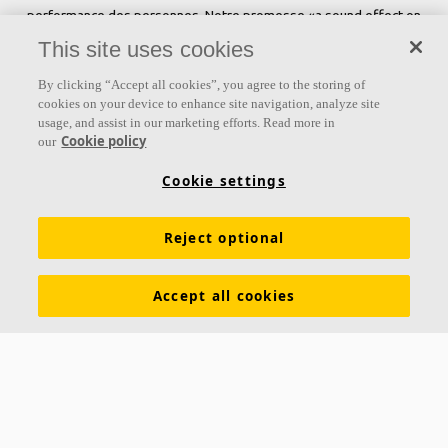
performance des personnes. Notre promesse «a sound effect on
people» est au cœur de tout ce que nous faisons.
This site uses cookies
Suivez-nous
By clicking “Accept all cookies”, you agree to the storing of
cookies on your device to enhance site navigation, analyze site
usage, and assist in our marketing efforts. Read more in
Cookie policy
our
Liens
Cookie settings
Connaissances sur l'acoustique
Acoustic solutions
Reject optional
Produits
Inspiration & Connaissances
Propriétés fonctionnelles
Couleurs et revêtements
Accept all cookies
DOP - Déclarations des performances
À propos d'Ecophon
Carrières
Développement durable
Mentions légales
Download brochures
Descriptifs types
Liste de prix
Services et e-outils