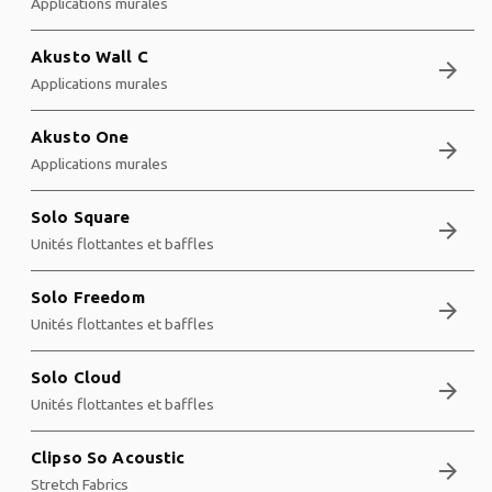
Applications murales
Akusto Wall C
arrow_forward
Applications murales
Akusto One
arrow_forward
Applications murales
Solo Square
arrow_forward
Unités flottantes et baffles
Solo Freedom
arrow_forward
Unités flottantes et baffles
Solo Cloud
arrow_forward
Unités flottantes et baffles
Clipso So Acoustic
arrow_forward
Stretch Fabrics