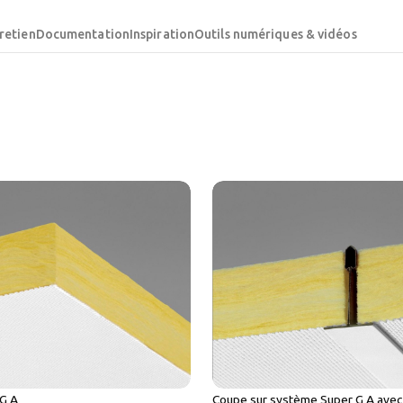
retien
Documentation
Inspiration
Outils numériques & vidéos
G A
Coupe sur système Super G A avec