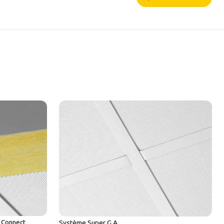
 Connect
Système Super G A