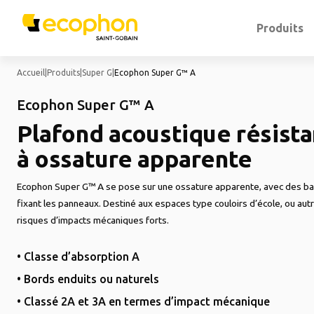
Produits
Accueil
|
Produits
|
Super G
|
Ecophon Super G™ A
Ecophon Super G™ A
Plafond acoustique résista
à ossature apparente
Ecophon Super G™ A se pose sur une ossature apparente, avec des bar
fixant les panneaux. Destiné aux espaces type couloirs d’école, ou a
risques d’impacts mécaniques forts.
• Classe d’absorption A
• Bords enduits ou naturels
• Classé 2A et 3A en termes d’impact mécanique