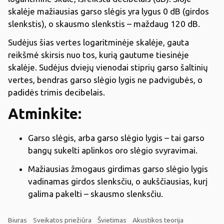
skalėje mažiausias garso slėgis yra lygus 0 dB (girdos
slenkstis), o skausmo slenkstis – maždaug 120 dB.
Sudėjus šias vertes logaritminėje skalėje, gauta
reikšmė skirsis nuo tos, kurią gautume tiesinėje
skalėje. Sudėjus dviejų vienodai stiprių garso šaltinių
vertes, bendras garso slėgio lygis ne padvigubės, o
padidės trimis decibelais.
Atminkite:
Garso slėgis, arba garso slėgio lygis – tai garso
bangų sukelti aplinkos oro slėgio svyravimai.
Mažiausias žmogaus girdimas garso slėgio lygis
vadinamas girdos slenksčiu, o aukščiausias, kurį
galima pakelti – skausmo slenksčiu.
Biuras
Sveikatos priežiūra
Švietimas
Akustikos teorija