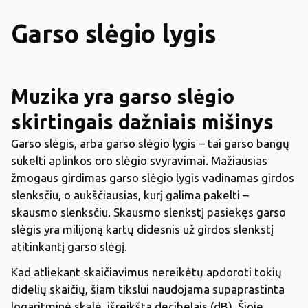
Garso slėgio lygis
Muzika yra garso slėgio
skirtingais dažniais mišinys
Garso slėgis, arba garso slėgio lygis – tai garso bangų
sukelti aplinkos oro slėgio svyravimai. Mažiausias
žmogaus girdimas garso slėgio lygis vadinamas girdos
slenksčiu, o aukščiausias, kurį galima pakelti –
skausmo slenksčiu. Skausmo slenkstį pasiekęs garso
slėgis yra milijoną kartų didesnis už girdos slenkstį
atitinkantį garso slėgį.
Kad atliekant skaičiavimus nereikėtų apdoroti tokių
didelių skaičių, šiam tikslui naudojama supaprastinta
logaritminė skalė, išreikšta decibelais (dB). Šioje