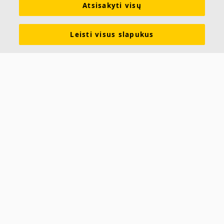
Atsisakyti visų
Įkvėpimas & Informacija
Funkcinės savybės
Spalvos ir paviršiai
Įrankiai ir paslaugos
Teisinė informacija
Leisti visus slapukus
Tvarumas
Apie Ecophon
Brošiūros
Žodynas
Karjera
Kontaktai
Saint-Gobain Ecophon
Spaudos g. 7
05131 Vilnius
Klientų aptarnavimas:
Telefonas: +370 627 29207
El.p.:
uzsakymai@ecophon.lt