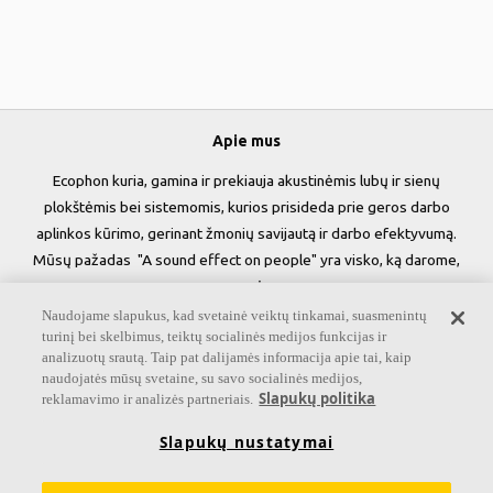
Apie mus
Ecophon kuria, gamina ir prekiauja akustinėmis lubų ir sienų
plokštėmis bei sistemomis, kurios prisideda prie geros darbo
aplinkos kūrimo, gerinant žmonių savijautą ir darbo efektyvumą.
Mūsų pažadas "A sound effect on people" yra visko, ką darome,
esmė.
Naudojame slapukus, kad svetainė veiktų tinkamai, suasmenintų
Sekite mus
turinį bei skelbimus, teiktų socialinės medijos funkcijas ir
analizuotų srautą. Taip pat dalijamės informacija apie tai, kaip
naudojatės mūsų svetaine, su savo socialinės medijos,
Slapukų politika
reklamavimo ir analizės partneriais.
Nuorodos
Slapukų nustatymai
Informacija apie Akustiką
Produktai