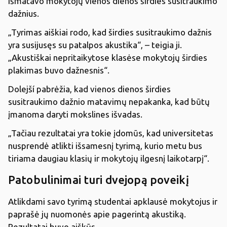
išmatavo mokytojų vienos dienos širdies susitraukimo
dažnius.
„Tyrimas aiškiai rodo, kad širdies susitraukimo dažnis
yra susijusęs su patalpos akustika“, – teigia ji.
„Akustiškai nepritaikytose klasėse mokytojų širdies
plakimas buvo dažnesnis“.
Dolejší pabrėžia, kad vienos dienos širdies
susitraukimo dažnio matavimų nepakanka, kad būtų
įmanoma daryti mokslines išvadas.
„Tačiau rezultatai yra tokie įdomūs, kad universitetas
nusprendė atlikti išsamesnį tyrimą, kurio metu bus
tiriama daugiau klasių ir mokytojų ilgesnį laikotarpį“.
Patobulinimai turi dvejopą poveikį
Atlikdami savo tyrimą studentai apklausė mokytojus ir
paprašė jų nuomonės apie pagerintą akustiką.
Rezultatai buvo aiškūs.