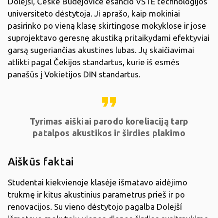
Dolejší, České Budějovice esančio VŠTE technologijos
universiteto dėstytoja. Ji aprašo, kaip mokiniai
pasirinko po vieną klasę skirtingose mokyklose ir jose
suprojektavo geresnę akustiką pritaikydami efektyviai
garsą sugeriančias akustines lubas. Jų skaičiavimai
atlikti pagal Čekijos standartus, kurie iš esmės
panašūs į Vokietijos DIN standartus.
format_quote
Tyrimas aiškiai parodo koreliaciją tarp
patalpos akustikos ir širdies plakimo
Aiškūs faktai
Studentai kiekvienoje klasėje išmatavo aidėjimo
trukmę ir kitus akustinius parametrus prieš ir po
renovacijos. Su vieno dėstytojo pagalba Dolejší