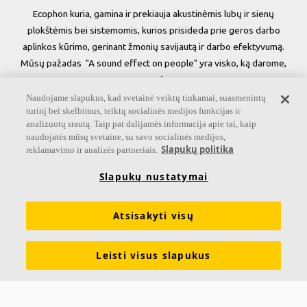
Ecophon kuria, gamina ir prekiauja akustinėmis lubų ir sienų
plokštėmis bei sistemomis, kurios prisideda prie geros darbo
aplinkos kūrimo, gerinant žmonių savijautą ir darbo efektyvumą.
Mūsų pažadas "A sound effect on people" yra visko, ką darome,
esmė.
Naudojame slapukus, kad svetainė veiktų tinkamai, suasmenintų
Sekite mus
turinį bei skelbimus, teiktų socialinės medijos funkcijas ir
analizuotų srautą. Taip pat dalijamės informacija apie tai, kaip
naudojatės mūsų svetaine, su savo socialinės medijos,
Slapukų politika
reklamavimo ir analizės partneriais.
Nuorodos
Slapukų nustatymai
Informacija apie Akustiką
Produktai
Atsisakyti visų
Įkvėpimas & Informacija
Funkcinės savybės
Spalvos ir paviršiai
Įrankiai ir paslaugos
Teisinė informacija
Leisti visus slapukus
Tvarumas
Apie Ecophon
Brošiūros
Žodynas
Karjera
Kontaktai