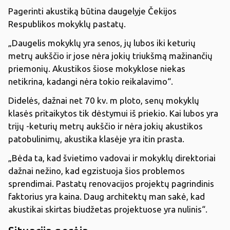
Pagerinti akustiką būtina daugelyje Čekijos
Respublikos mokyklų pastatų.
„Daugelis mokyklų yra senos, jų lubos iki keturių
metrų aukščio ir jose nėra jokių triukšmą mažinančių
priemonių. Akustikos šiose mokyklose niekas
netikrina, kadangi nėra tokio reikalavimo“.
Didelės, dažnai net 70 kv. m ploto, senų mokyklų
klasės pritaikytos tik dėstymui iš priekio. Kai lubos yra
trijų -keturių metrų aukščio ir nėra jokių akustikos
patobulinimų, akustika klasėje yra itin prasta.
„Bėda ta, kad švietimo vadovai ir mokyklų direktoriai
dažnai nežino, kad egzistuoja šios problemos
sprendimai. Pastatų renovacijos projektų pagrindinis
faktorius yra kaina. Daug architektų man sakė, kad
akustikai skirtas biudžetas projektuose yra nulinis“.