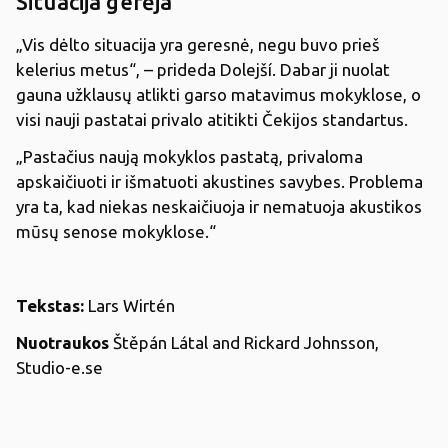
Situacija gerėja
„Vis dėlto situacija yra geresnė, negu buvo prieš
kelerius metus“, – prideda Dolejší. Dabar ji nuolat
gauna užklausų atlikti garso matavimus mokyklose, o
visi nauji pastatai privalo atitikti Čekijos standartus.
„Pastačius naują mokyklos pastatą, privaloma
apskaičiuoti ir išmatuoti akustines savybes. Problema
yra ta, kad niekas neskaičiuoja ir nematuoja akustikos
mūsų senose mokyklose.“
Tekstas:
Lars Wirtén
Nuotraukos
Štěpán Látal and Rickard Johnsson,
Studio-e.se