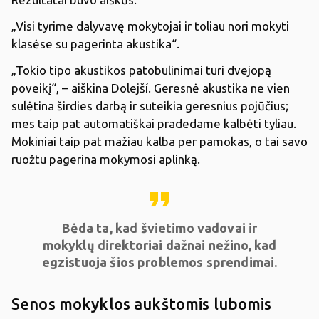
„Visi tyrime dalyvavę mokytojai ir toliau nori mokyti
klasėse su pagerinta akustika“.
„Tokio tipo akustikos patobulinimai turi dvejopą
poveikį“, – aiškina Dolejší. Geresnė akustika ne vien
sulėtina širdies darbą ir suteikia geresnius pojūčius;
mes taip pat automatiškai pradedame kalbėti tyliau.
Mokiniai taip pat mažiau kalba per pamokas, o tai savo
ruožtu pagerina mokymosi aplinką.
format_quote
Bėda ta, kad švietimo vadovai ir
mokyklų direktoriai dažnai nežino, kad
egzistuoja šios problemos sprendimai.
Senos mokyklos aukštomis lubomis