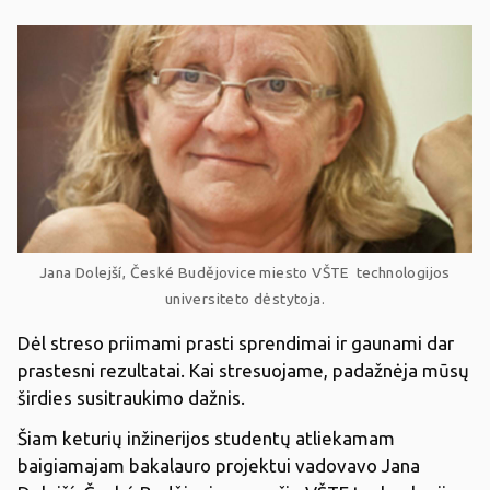
Jana Dolejší, České Budějovice miesto VŠTE technologijos
universiteto dėstytoja.
Dėl streso priimami prasti sprendimai ir gaunami dar
prastesni rezultatai. Kai stresuojame, padažnėja mūsų
širdies susitraukimo dažnis.
Šiam keturių inžinerijos studentų atliekamam
baigiamajam bakalauro projektui vadovavo Jana