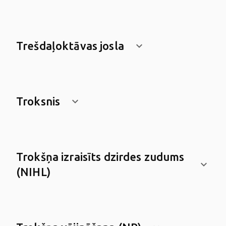
Trešdaļoktāvas josla
keyboard_arrow_down
Troksnis
keyboard_arrow_down
Trokšņa izraisīts dzirdes zudums
keyboard_arrow_down
(NIHL)