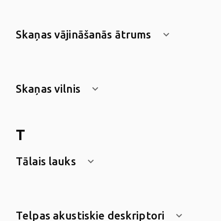
Skaņas vājināšanās ātrums
keyboard_arrow_down
Skaņas vilnis
keyboard_arrow_down
T
Tālais lauks
keyboard_arrow_down
Telpas akustiskie deskriptori
keyboard_arrow_down