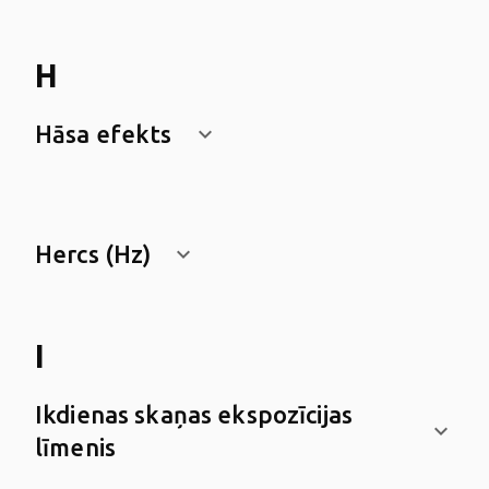
H
Hāsa efekts
keyboard_arrow_down
Hercs (Hz)
keyboard_arrow_down
I
Ikdienas skaņas ekspozīcijas
keyboard_arrow_down
līmenis