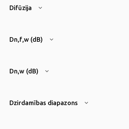
Difūzija
keyboard_arrow_down
Dn,f,w (dB)
keyboard_arrow_down
Dn,w (dB)
keyboard_arrow_down
Dzirdamības diapazons
keyboard_arrow_down