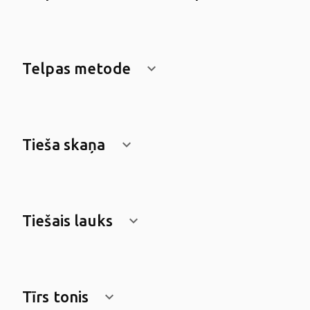
Telpas metode
keyboard_arrow_down
Tieša skaņa
keyboard_arrow_down
Tiešais lauks
keyboard_arrow_down
Tīrs tonis
keyboard_arrow_down