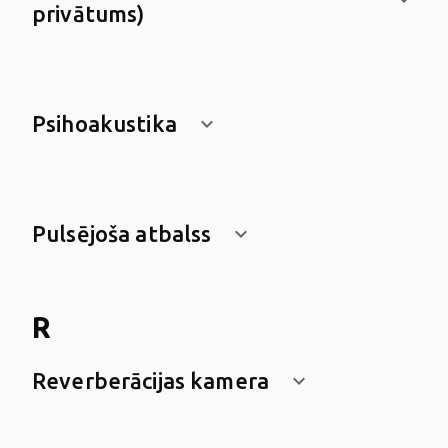
privātums)
Psihoakustika
keyboard_arrow_down
Pulsējoša atbalss
keyboard_arrow_down
R
Reverberācijas kamera
keyboard_arrow_down