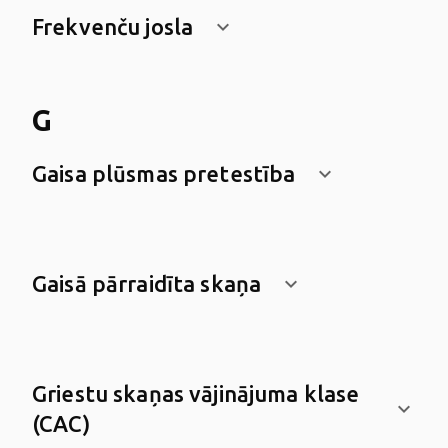
Frekvenču josla
keyboard_arrow_down
G
Gaisa plūsmas pretestība
keyboard_arrow_down
Gaisā pārraidīta skaņa
keyboard_arrow_down
Griestu skaņas vājinājuma klase
keyboard_arrow_down
(CAC)