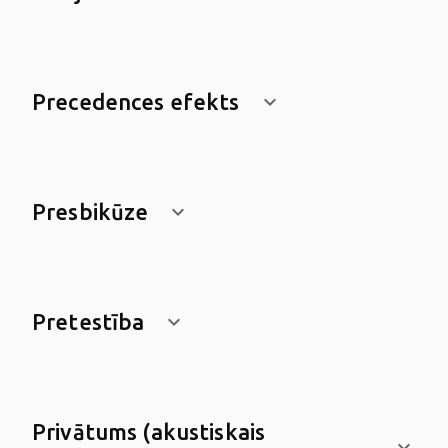
Precedences efekts
keyboard_arrow_down
Presbikūze
keyboard_arrow_down
Pretestība
keyboard_arrow_down
Privātums (akustiskais
keyboard_arrow_down