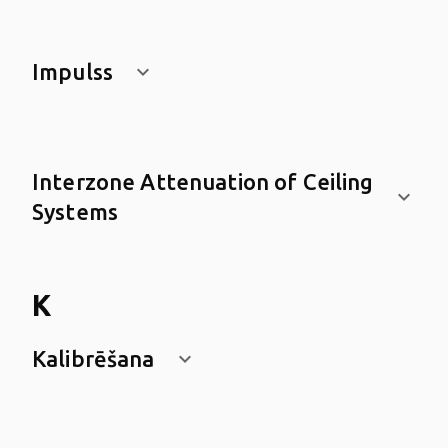
Impulss
keyboard_arrow_down
Interzone Attenuation of Ceiling
keyboard_arrow_down
Systems
K
Kalibrēšana
keyboard_arrow_down