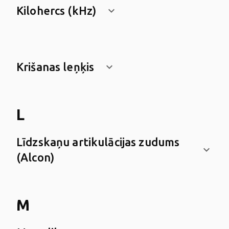
Kilohercs (kHz)
keyboard_arrow_down
Krišanas leņķis
keyboard_arrow_down
L
Līdzskaņu artikulācijas zudums
keyboard_arrow_down
(Alcon)
M