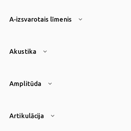
A-izsvarotais līmenis
keyboard_arrow_down
Akustika
keyboard_arrow_down
Amplitūda
keyboard_arrow_down
Artikulācija
keyboard_arrow_down