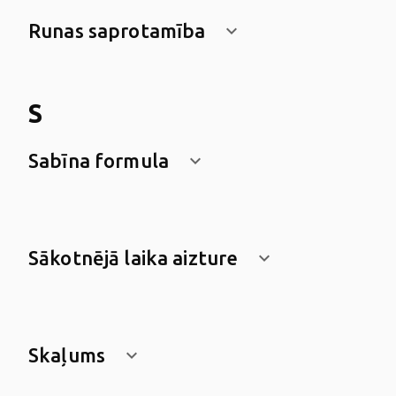
Runas saprotamība
keyboard_arrow_down
S
Sabīna formula
keyboard_arrow_down
Sākotnējā laika aizture
keyboard_arrow_down
Skaļums
keyboard_arrow_down