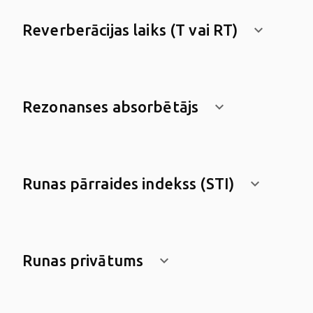
Reverberācijas laiks (T vai RT)
keyboard_arrow_down
Rezonanses absorbētājs
keyboard_arrow_down
Runas pārraides indekss (STI)
keyboard_arrow_down
Runas privātums
keyboard_arrow_down