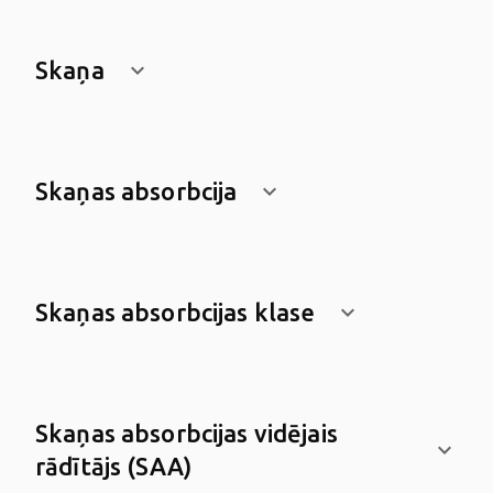
Skaņa
keyboard_arrow_down
Skaņas absorbcija
keyboard_arrow_down
Skaņas absorbcijas klase
keyboard_arrow_down
Skaņas absorbcijas vidējais
keyboard_arrow_down
rādītājs (SAA)