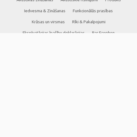
Iedvesma & Zināšanas
Funkcionālās prasības
Krāsas un virsmas
Rīki & Pakalpojumi
Ekspluatācijas īpašību deklarācijas
Par Ecophon
Karjeras iespējas
Ilgtspēja
Juridiskā informācija
Lejupielādēt brošūras
Cenrādis
Kontakti
ECOPHON LATVIJA
Saint-Gobain Celtniecības Produkti SIA
Skandu iela 7
Rīga, LV-1067
Latvija
Tālrunis: +371 67500044