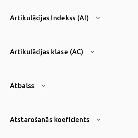
Artikulācijas Indekss (AI)
keyboard_arrow_down
Artikulācijas klase (AC)
keyboard_arrow_down
Atbalss
keyboard_arrow_down
Atstarošanās koeficients
keyboard_arrow_down