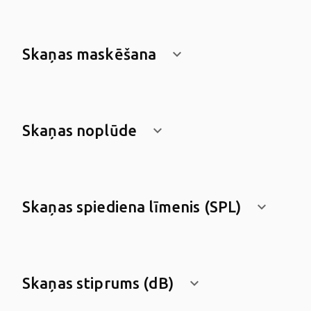
Skaņas maskēšana
keyboard_arrow_down
Skaņas noplūde
keyboard_arrow_down
Skaņas spiediena līmenis (SPL)
keyboard_arrow_down
Skaņas stiprums (dB)
keyboard_arrow_down