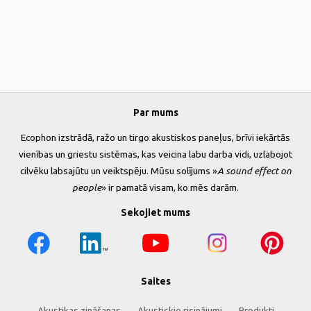
Par mums
Ecophon izstrādā, ražo un tirgo akustiskos paneļus, brīvi iekārtās
vienības un griestu sistēmas, kas veicina labu darba vidi, uzlabojot
cilvēku labsajūtu un veiktspēju. Mūsu solījums »
A sound effect on
people
» ir pamatā visam, ko mēs darām.
Sekojiet mums
Saites
Akustikas zināšanas
Akustiskie risinājumi
Produkti