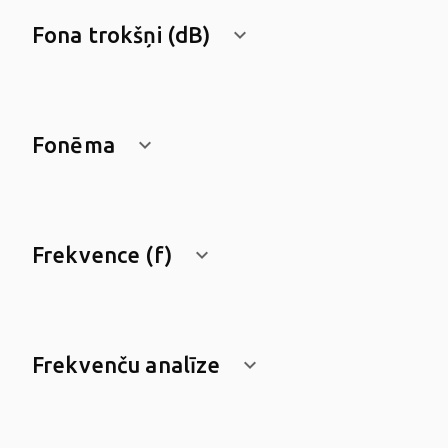
Fona trokšņi (dB)
keyboard_arrow_down
Fonēma
keyboard_arrow_down
Frekvence (f)
keyboard_arrow_down
Frekvenču analīze
keyboard_arrow_down