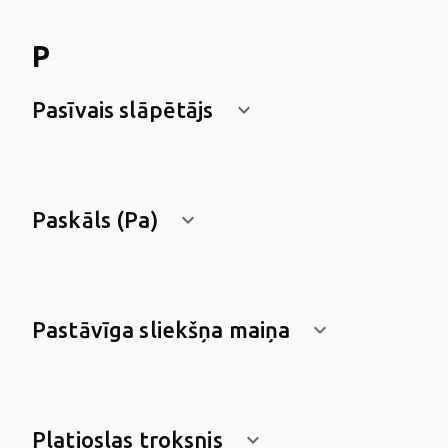
P
Pasīvais slāpētājs
keyboard_arrow_down
Paskāls (Pa)
keyboard_arrow_down
Pastāvīga sliekšņa maiņa
keyboard_arrow_down
Platjoslas troksnis
keyboard_arrow_down