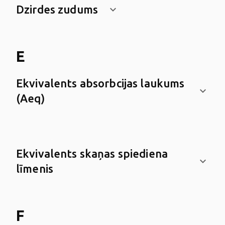
Dzirdes zudums
keyboard_arrow_down
E
Ekvivalents absorbcijas laukums
keyboard_arrow_down
(Aeq)
Ekvivalents skaņas spiediena
keyboard_arrow_down
līmenis
F