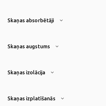
Skaņas absorbētāji
keyboard_arrow_down
Skaņas augstums
keyboard_arrow_down
Skaņas izolācija
keyboard_arrow_down
Skaņas izplatīšanās
keyboard_arrow_down