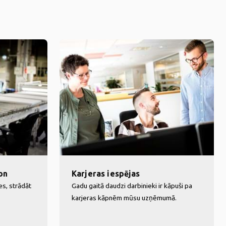
on
Karjeras iespējas
es, strādāt
Gadu gaitā daudzi darbinieki ir kāpuši pa
karjeras kāpnēm mūsu uzņēmumā.