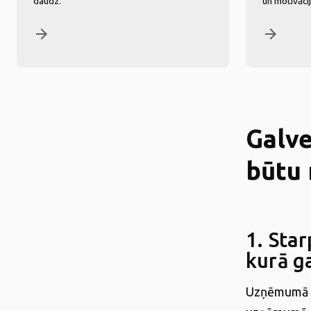
daudz.
un motivāci
arrow_forward
arrow_forward
Galve
būtu 
1. Sta
kurā ga
Uzņēmumā Ec