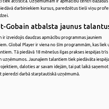
i tiek attīstīta. Uzņēmumam ir apmācību centri dažādās
piedāvā darbiniekiem kursus, paredzētus tieši viņu profes
dzei.
nt-Gobain atbalsta jaunus talantu
n ir izveidojis daudzas apmācību programmas jauniem
iem. Global Player ir viena no šīm programmām, kas liek 
antiem. Tā piedāvā 18 mēnešus ilgas prakses iespējas trī
n uzņēmumos. Jaunajiem talantiem tiek piedāvāta iespēja
ojektiem, daloties ar savam idejām, tai pat laikā saņemot
ūt pieredzi darbā starptautiskā uzņēmumā.