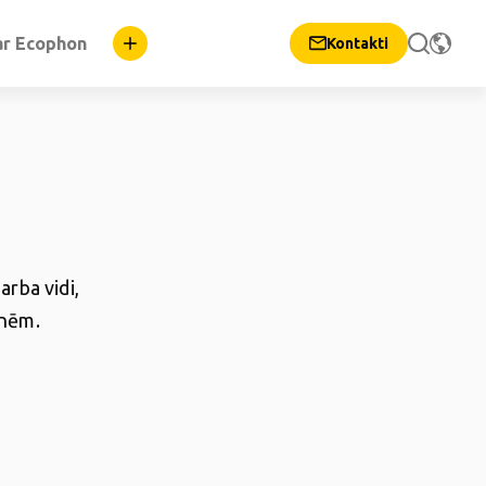
ar Ecophon
Kontakti
rba vidi,
pnēm.