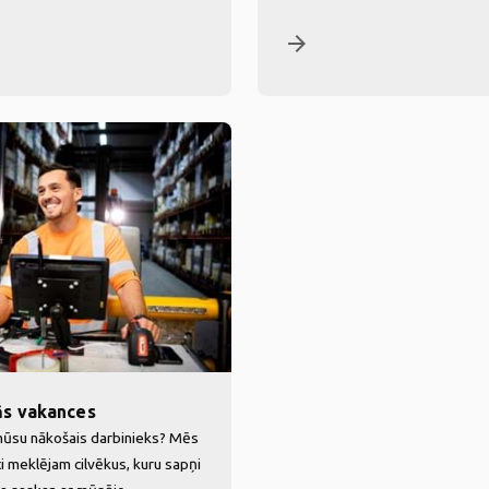
arrow_forward
ās vakances
mūsu nākošais darbinieks? Mēs
i meklējam cilvēkus, kuru sapņi