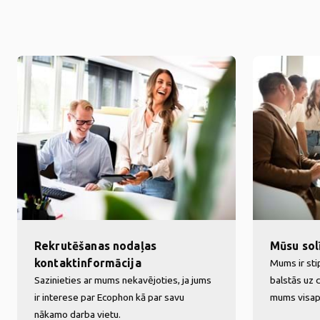
Rekrutēšanas nodaļas
Mūsu sol
kontaktinformācija
Mums ir stip
Sazinieties ar mums nekavējoties, ja jums
balstās uz 
ir interese par Ecophon kā par savu
mums visap
nākamo darba vietu.