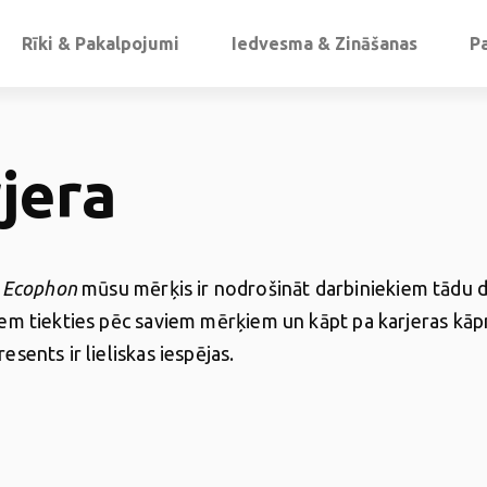
Rīki & Pakalpojumi
Iedvesma & Zināšanas
P
jera
ā
Ecophon
mūsu mērķis ir nodrošināt darbiniekiem tādu da
ņiem tiekties pēc saviem mērķiem un kāpt pa karjeras kā
resents ir lieliskas iespējas.