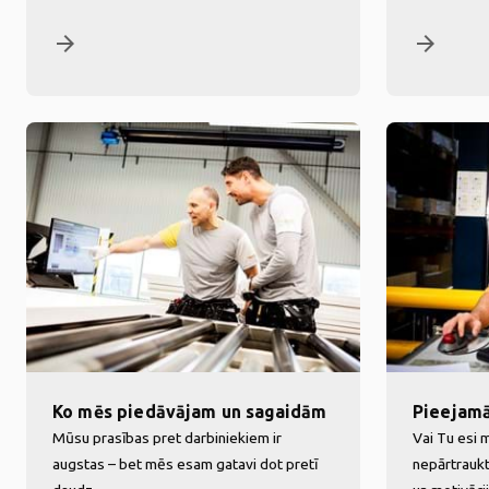
arrow_forward
arrow_forward
Ko mēs piedāvājam un sagaidām
Pieejam
Mūsu prasības pret darbiniekiem ir
Vai Tu esi 
augstas – bet mēs esam gatavi dot pretī
nepārtraukt