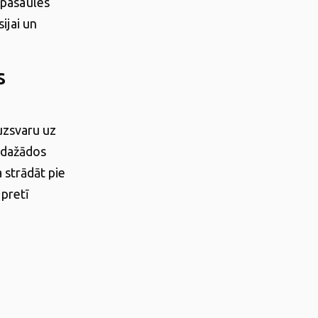
 pasaules
ijai un
s
uzsvaru uz
s dažādos
 strādāt pie
 pretī