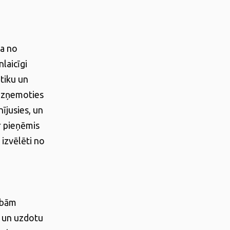
ļa no
laicīgi
ētiku un
 uzņemoties
nījusies, un
r pieņēmis
 izvēlēti no
ībām
u un uzdotu