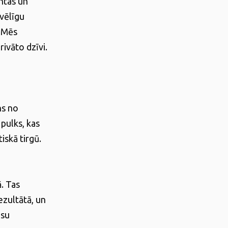
ntas un
bvēlīgu
. Mēs
rivāto dzīvi.
ns no
pulks, kas
iskā tirgū.
. Tas
ezultātā, un
ūsu