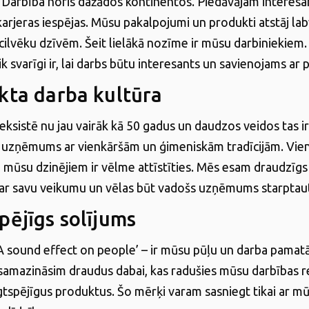
arbība noris dažādos kontinentos. Piedāvājam interesa
karjeras iespējas. Mūsu pakalpojumi un produkti atstāj la
 cilvēku dzīvēm. Šeit lielākā nozīme ir mūsu darbiniekiem
k svarīgi ir, lai darbs būtu interesants un savienojams ar p
ikta darba kultūra
sistē nu jau vairāk kā 50 gadus un daudzos veidos tas ir
s uzņēmums ar vienkāršām un ģimeniskām tradīcijām. Vie
 mūsu dzinējiem ir vēlme attīstīties. Mēs esam draudzīgs 
s ar savu veikumu un vēlas būt vadošs uzņēmums starptaut
spējīgs solījums
‘A sound effect on people’ – ir mūsu pūļu un darba pamatā
samazināsim draudus dabai, kas radušies mūsu darbības r
lgtspējīgus produktus. Šo mērķi varam sasniegt tikai ar m