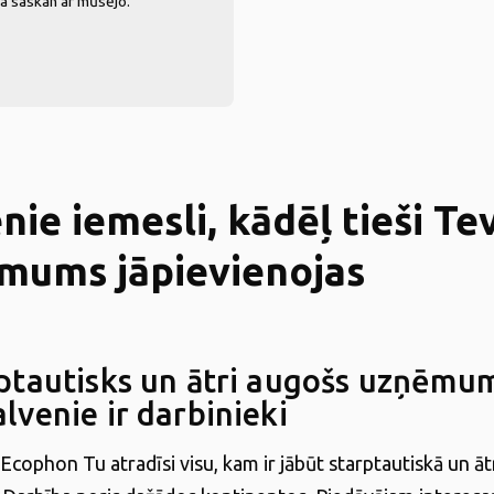
ja saskan ar mūsējo.
nie iemesli, kādēļ tieši Te
mums jāpievienojas
rptautisks un ātri augošs uzņēmu
lvenie ir darbinieki
ophon Tu atradīsi visu, kam ir jābūt starptautiskā un āt