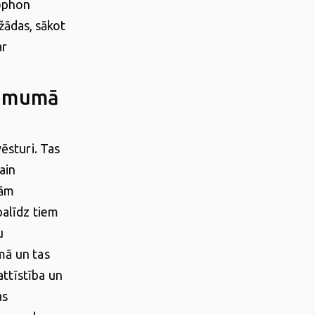
cophon
ādas, sākot
ar
ņēmumā
ēsturi. Tas
ain
jām
palīdz tiem
u
mā un tas
attīstība un
as