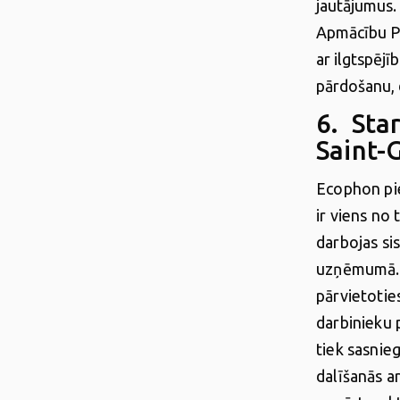
jautājumus.
Apmācību P
ar ilgtspējī
pārdošanu, 
6. Sta
Saint-
Ecophon pie
ir viens no
darbojas si
uzņēmumā. R
pārvietotie
darbinieku
tiek sasnie
dalīšanās a