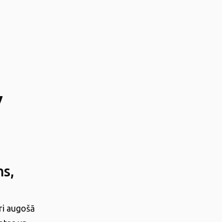
v
ms,
ri augošā