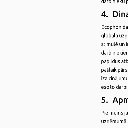
darbinieku p
4. Din
Ecophon darb
globāla uzņ
stimulē un 
darbiniekie
papildus atb
pašlaik pārs
izaicinājumu
esošo darbi
5. Apm
Pie mums ja
uzņēmumā Eco