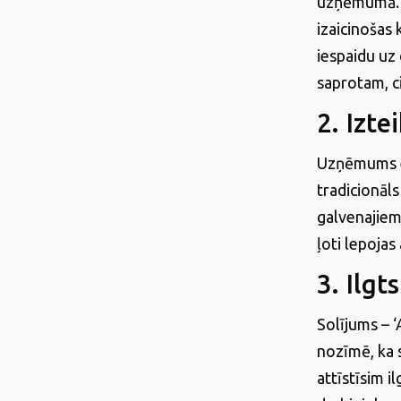
uzņēmumā. D
izaicinošas 
iespaidu uz
saprotam, ci
2. Izte
Uzņēmums ek
tradicionāl
galvenajiem
ļoti lepoja
3. Ilgt
Solījums – 
nozīmē, ka 
attīstīsim i