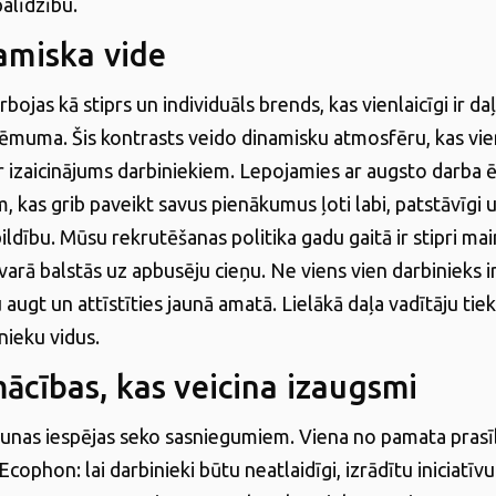
alīdzību.
amiska vide
ojas kā stiprs un individuāls brends, kas vienlaicīgi ir da
ēmuma. Šis kontrasts veido dinamisku atmosfēru, kas vien
ir izaicinājums darbiniekiem. Lepojamies ar augsto darba 
m, kas grib paveikt savus pienākumus ļoti labi, patstāvīgi
ildību. Mūsu rekrutēšanas politika gadu gaitā ir stipri mai
varā balstās uz apbusēju cieņu. Ne viens vien darbinieks i
 augt un attīstīties jaunā amatā. Lielākā daļa vadītāju tiek
nieku vidus.
ācības, kas veicina izaugsmi
unas iespējas seko sasniegumiem. Viena no pamata pras
phon: lai darbinieki būtu neatlaidīgi, izrādītu iniciatīv