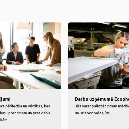
ījumi
Darbs uzņēmumā Ecoph
ra pārliecība un vērtības, kas
Jūs varat palīdzēt citiem mācīti
cieņu pret citiem un pret dabu
un uzlabot pašsajūtu.
kārt.