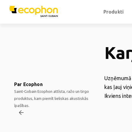
Produkti
Kar
Uzņēmum
Par Ecophon
kas ļauj vi
Saint-Gobain Ecophon attīsta, ražo un tirgo
Ikviens inte
produktus, kam piemīt lieliskas akustiskās
īpašības.
arrow_backward