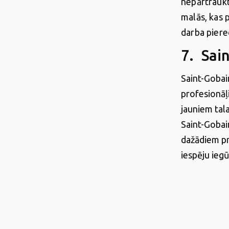
nepārtraukt
malās, kas 
darba piere
7. Sai
Saint-Gobai
profesionāļ
jauniem tal
Saint-Gobai
dažādiem pr
iespēju ieg