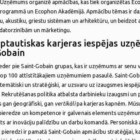
 Uzņēmums organizē apmācības, kas tiek organizētas E
rogrammā un Ecophon Akadēmijā. Apmācību tēmas ir daž
bu, akustiku, griestu sistēmam un arhitektūru, un beidzot 
datorzinībām un mārketingu.
rptautiskas karjeras iespējas uz
Gobain
der pie Saint-Gobain grupas, kas ir uzņēmums ar senu v
 top 100 attīstītākajiem uzņēmumiem pasaulē. Saint-Gob
stemātiski un stratēģiski, ar uzsvaru uz izaugsmes iespē
ekrutēšanas politika atbalsta darbinieku izaugsmi un 
s gan ģeogrāfiski, gan
vertikāli
pa karjeras kapnēm. Mūs
 pieredze un kompetence ir galvenais elements uzņēmu
gts ar inovāciju palīdzību un darbu komandā. Personiskā 
r pieredzi ir pamatā Saint-Gobain apmācību stratēģijai, k