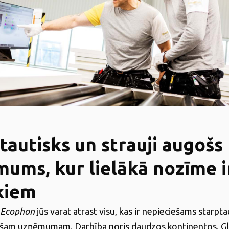
tautisks un strauji augošs
ums, kur lielākā nozīme i
kiem
Ecophon
jūs varat atrast visu, kas ir nepieciešams starpt
ošam uzņēmumam. Darbība noris daudzos kontinentos. G