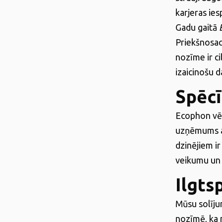
karjeras ies
Gadu gaitā
Priekšnosac
nozīme ir c
izaicinošu d
Spēcī
Ecophon vēs
uzņēmums ar
dzinējiem ir
veikumu un 
Ilgts
Mūsu solīju
nozīmē, ka 