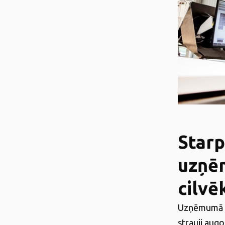
Starp
uzņēm
cilvē
Uzņēmumā
strauji aug