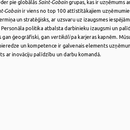
der pie globālās
Saint-Gobain
grupas, kas ir uzņēmums a
nt-Gobain
ir viens no top 100 attīstītākajiem uzņēmumi
termiņa un stratēģisks,
ar uzsvaru uz izaugsmes iespējām
.
Personāla politika atbalsta darbinieku izaugsmi un palī
s gan ģeogrāfiski, gan
vertikāli
pa karjeras kapnēm. Mūs
 pieredze un kompetence ir galvenais elements uzņēmu
gts ar inovāciju palīdzību un darbu komandā.