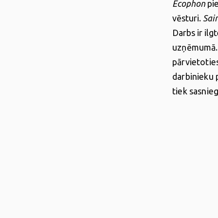
Ecophon
pie
vēsturi.
Sai
Darbs ir ilg
uzņēmumā
pārvietotie
darbinieku
tiek sasnie