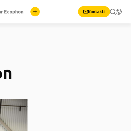
ar Ecophon
Kontakti
on