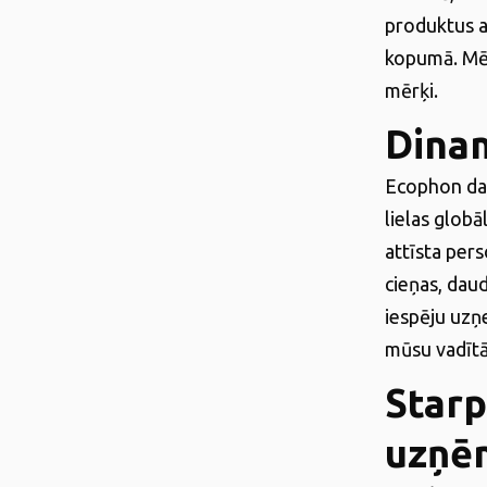
produktus a
kopumā. Mēs
mērķi.
Dina
Ecophon dar
lielas globā
attīsta per
cieņas, daud
iespēju uzņ
mūsu vadītāj
Starp
uzņ