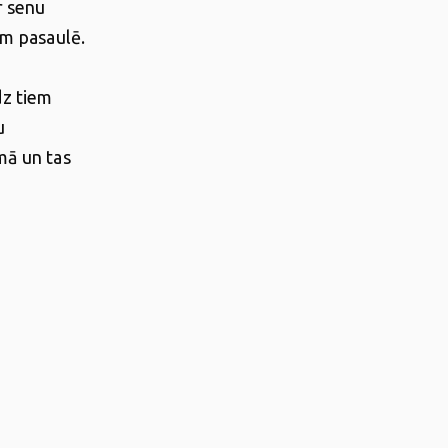
r senu
em pasaulē
.
dz tiem
u
mā un tas