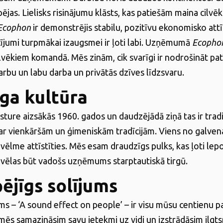
pējas. Lielisks risinājumu klāsts, kas patiešām maina cilvēk
Ecophon
ir demonstrējis stabilu, pozitīvu ekonomisko attī
ījumi turpmākai izaugsmei ir ļoti labi. Uzņēmumā
Ecopho
ilvēkiem komandā. Mēs zinām, cik svarīgi ir nodrošināt pa
arbu un labu darba un privātās dzīves līdzsvaru.
ga kultūra
ture aizsākās 1960. gados un daudzējādā ziņā tas ir trad
 vienkāršām un ģimeniskām tradīcijām. Viens no galve
 vēlme attīstīties. Mēs esam draudzīgs pulks, kas ļoti lep
vēlas būt vadošs uzņēmums starptautiskā tirgū.
pējīgs solījums
ms – ‘A sound effect on people’ – ir visu mūsu centienu 
mēs samazināsim savu ietekmi uz vidi un izstrādāsim ilgts