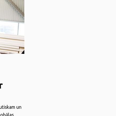
r
autiskam un
lobālas