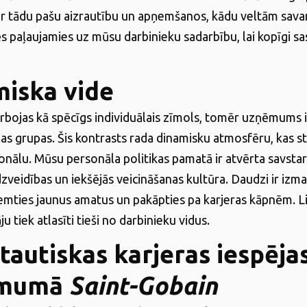
r tādu pašu aizrautību un apņemšanos, kādu veltām sav
 paļaujamies uz mūsu darbinieku sadarbību, lai kopīgi sa
miska vide
bojas kā spēcīgs individuālais zīmols, tomēr uzņēmums i
las grupas. Šis kontrasts rada dinamisku atmosfēru, kas s
sonālu. Mūsu personāla politikas pamatā ir atvērta savsta
zveidības un iekšējās veicināšanas kultūra. Daudzi ir izma
emties jaunus amatus un pakāpties pa karjeras kāpnēm. Li
u tiek atlasīti tieši no darbinieku vidus.
tautiskas karjeras iespēja
ēmumā
Saint-Gobain