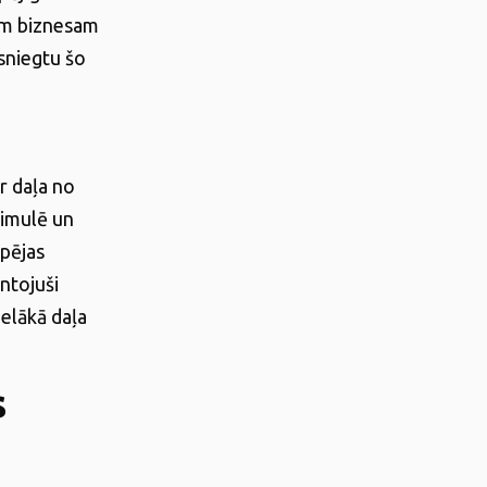
am biznesam
sniegtu šo
r daļa no
timulē un
rpējas
ntojuši
elākā daļa
s