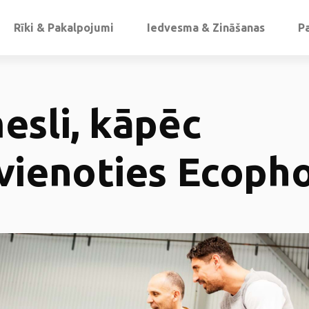
Rīki & Pakalpojumi
Iedvesma & Zināšanas
P
esli, kāpēc
vienoties Ecoph