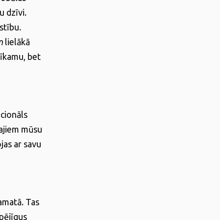
u dzīvi.
stību.
n
lielākā
tīkamu, bet
icionāls
najiem mūsu
ojas ar savu
pamatā. Tas
pējīgus