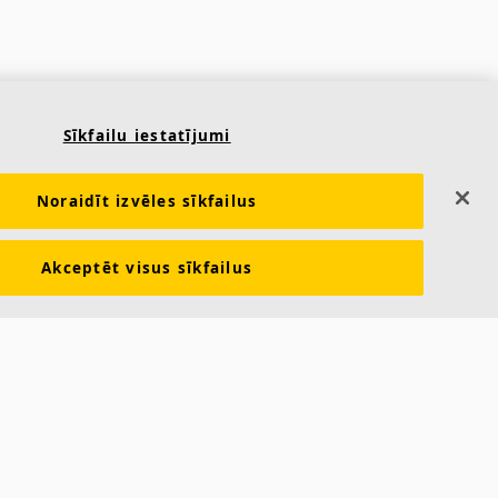
Sīkfailu iestatījumi
Noraidīt izvēles sīkfailus
Akceptēt visus sīkfailus