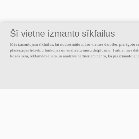
Šī vietne izmanto sīkfailus
Mēs izmantojam sīkfailus, lai nodrošinātu mūsu vietnes darbību, pielāgotu sa
plašsaziņas līdzekļu funkcijas un analizētu mūsu datplūsmu. Turklāt mēs dal
līdzekļiem, reklāmdevējiem un analīzes partneriem par to, kā jūs izmantojat 