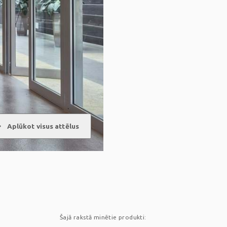
ward
Aplūkot visus attēlus
Šajā rakstā minētie produkti: