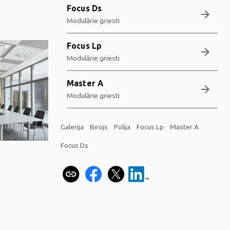
Focus Ds
arrow_forward
Modulārie griesti
Focus Lp
arrow_forward
Modulārie griesti
Master A
arrow_forward
Modulārie griesti
Galerija
Birojs
Polija
Focus Lp
Master A
Focus Ds