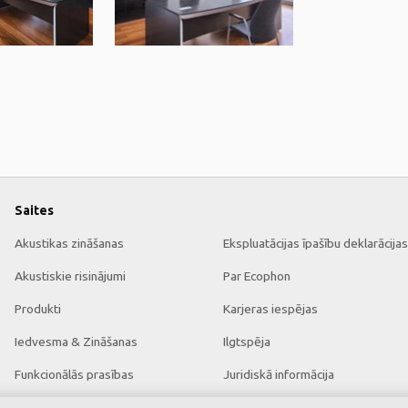
Saites
Akustikas zināšanas
Ekspluatācijas īpašību deklarācijas
Akustiskie risinājumi
Par Ecophon
Produkti
Karjeras iespējas
Iedvesma & Zināšanas
Ilgtspēja
Funkcionālās prasības
Juridiskā informācija
Krāsas un virsmas
Lejupielādēt brošūras