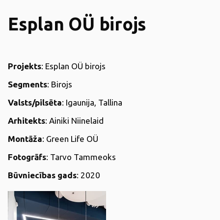
Esplan OÜ birojs
Projekts
: Esplan OÜ birojs
Segments
: Birojs
Valsts/pilsēta
: Igaunija, Tallina
Arhitekts
: Ainiki Niinelaid
Montāža
: Green Life OÜ
Fotogrāfs
: Tarvo Tammeoks
Būvniecības gads
: 2020