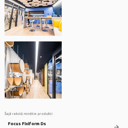
Šajā rakstā minētie produkti:
Focus Fixiform Ds
arrow_forward