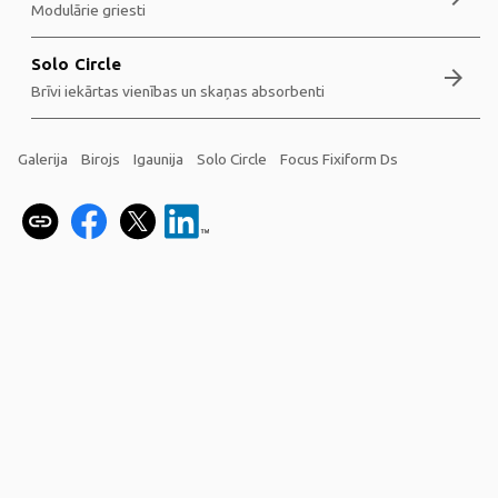
Modulārie griesti
Solo Circle
arrow_forward
Brīvi iekārtas vienības un skaņas absorbenti
Galerija
Birojs
Igaunija
Solo Circle
Focus Fixiform Ds