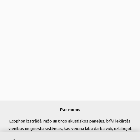
Par mums
Ecophon izstrādā, ražo un tirgo akustiskos paneļus, brīvi iekārtās
vienības un griestu sistēmas, kas veicina labu darba vidi, uzlabojot
cilvēku labsajūtu un veiktspēju. Mūsu solījums »
A sound effect on