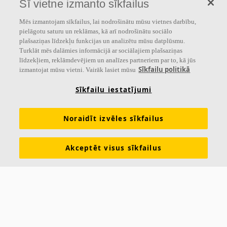
Šī vietne izmanto sīkfailus
people
» ir pamatā visam, ko mēs darām.
Mēs izmantojam sīkfailus, lai nodrošinātu mūsu vietnes darbību,
Sekojiet mums
pielāgotu saturu un reklāmas, kā arī nodrošinātu sociālo
plašsaziņas līdzekļu funkcijas un analizētu mūsu datplūsmu.
Turklāt mēs dalāmies informācijā ar sociālajiem plašsaziņas
līdzekļiem, reklāmdevējiem un analīzes partneriem par to, kā jūs
Sīkfailu politikā
izmantojat mūsu vietni. Vairāk lasiet mūsu
Saites
Sīkfailu iestatījumi
Akustikas zināšanas
Akustiskie risinājumi
Produkti
Iedvesma & Zināšanas
Funkcionālās prasības
Noraidīt izvēles sīkfailus
Krāsas un virsmas
Rīki & Pakalpojumi
Akceptēt visus sīkfailus
Ekspluatācijas īpašību deklarācijas
Par Ecophon
Karjeras iespējas
Ilgtspēja
Juridiskā informācija
Lejupielādēt brošūras
Cenrādis
Kontakti