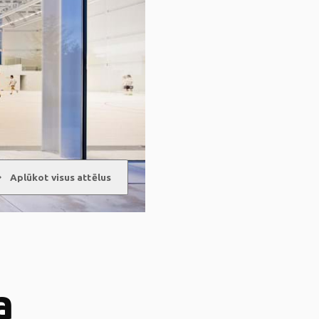
ward
Aplūkot visus attēlus
a
a