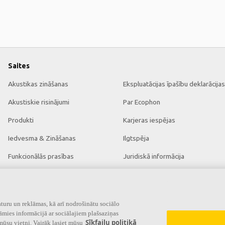
Saites
Akustikas zināšanas
Ekspluatācijas īpašību deklarācijas
Akustiskie risinājumi
Par Ecophon
Produkti
Karjeras iespējas
Iedvesma & Zināšanas
Ilgtspēja
Funkcionālās prasības
Juridiskā informācija
Krāsas un virsmas
Lejupielādēt brošūras
Rīki & Pakalpojumi
Cenrādis
turu un reklāmas, kā arī nodrošinātu sociālo
āmies informācijā ar sociālajiem plašsaziņas
Sīkfailu politikā
mūsu vietni. Vairāk lasiet mūsu