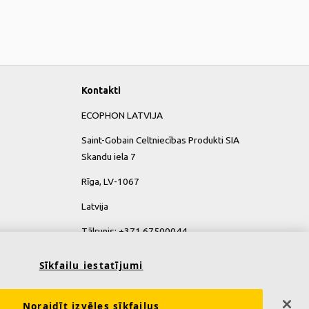
Kontakti
ECOPHON LATVIJA
Saint-Gobain Celtniecības Produkti SIA
Skandu iela 7
Rīga, LV-1067
Latvija
Tālrunis: +371 67500044
Sīkfailu iestatījumi
Noraidīt izvēles sīkfailus