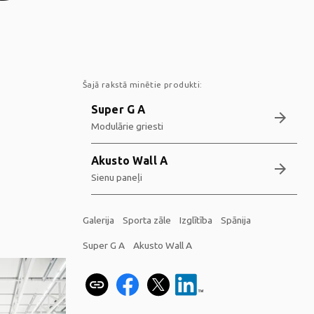
Šajā rakstā minētie produkti:
Super G A
arrow_forward
Modulārie griesti
Akusto Wall A
arrow_forward
Sienu paneļi
Galerija
Sporta zāle
Izglītība
Spānija
Super G A
Akusto Wall A