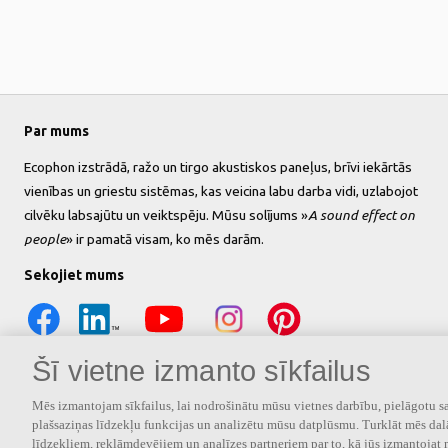
Par mums
Ecophon izstrādā, ražo un tirgo akustiskos paneļus, brīvi iekārtās
vienības un griestu sistēmas, kas veicina labu darba vidi, uzlabojot
cilvēku labsajūtu un veiktspēju. Mūsu solījums »
A sound effect on
people
» ir pamatā visam, ko mēs darām.
Sekojiet mums
Šī vietne izmanto sīkfailus
Mēs izmantojam sīkfailus, lai nodrošinātu mūsu vietnes darbību, pielāgotu sa
plašsaziņas līdzekļu funkcijas un analizētu mūsu datplūsmu. Turklāt mēs dal
līdzekļiem, reklāmdevējiem un analīzes partneriem par to, kā jūs izmantojat 