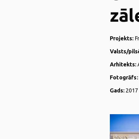
zāl
Projekts:
Fr
Valsts/pils
Arhitekts:
Fotogrāfs:
Gads:
2017