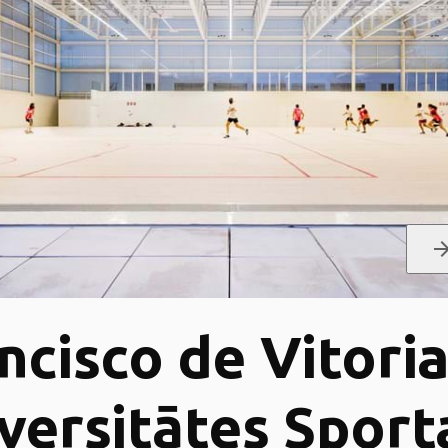
arrow_for
ncisco de Vitori
versitātes Sport