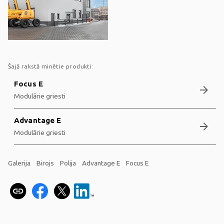
Šajā rakstā minētie produkti:
Focus E
arrow_forward
Modulārie griesti
Advantage E
arrow_forward
Modulārie griesti
Galerija
Birojs
Polija
Advantage E
Focus E