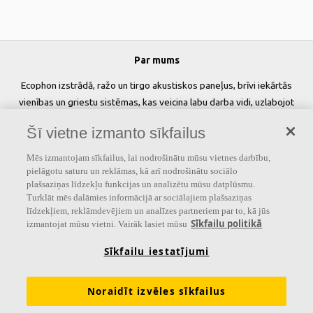
Par mums
Ecophon izstrādā, ražo un tirgo akustiskos paneļus, brīvi iekārtās
vienības un griestu sistēmas, kas veicina labu darba vidi, uzlabojot
cilvēku labsajūtu un veiktspēju. Mūsu solījums »
A sound effect on
Šī vietne izmanto sīkfailus
people
» ir pamatā visam, ko mēs darām.
Mēs izmantojam sīkfailus, lai nodrošinātu mūsu vietnes darbību,
Sekojiet mums
pielāgotu saturu un reklāmas, kā arī nodrošinātu sociālo
plašsaziņas līdzekļu funkcijas un analizētu mūsu datplūsmu.
Turklāt mēs dalāmies informācijā ar sociālajiem plašsaziņas
līdzekļiem, reklāmdevējiem un analīzes partneriem par to, kā jūs
Sīkfailu politikā
izmantojat mūsu vietni. Vairāk lasiet mūsu
Saites
Sīkfailu iestatījumi
Akustikas zināšanas
Akustiskie risinājumi
Produkti
Iedvesma & Zināšanas
Funkcionālās prasības
Noraidīt izvēles sīkfailus
Krāsas un virsmas
Rīki & Pakalpojumi