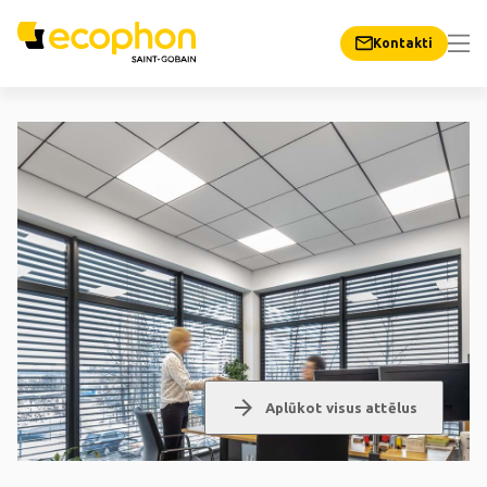
Kontakti
arrow_forward
Aplūkot visus attēlus