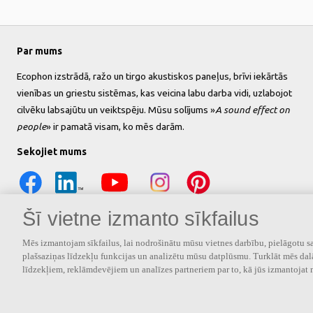
Par mums
Ecophon izstrādā, ražo un tirgo akustiskos paneļus, brīvi iekārtās
vienības un griestu sistēmas, kas veicina labu darba vidi, uzlabojot
cilvēku labsajūtu un veiktspēju. Mūsu solījums »
A sound effect on
people
» ir pamatā visam, ko mēs darām.
Sekojiet mums
Šī vietne izmanto sīkfailus
Mēs izmantojam sīkfailus, lai nodrošinātu mūsu vietnes darbību, pielāgotu sa
plašsaziņas līdzekļu funkcijas un analizētu mūsu datplūsmu. Turklāt mēs dal
līdzekļiem, reklāmdevējiem un analīzes partneriem par to, kā jūs izmantojat 