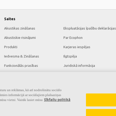
Saites
Akustikas zināšanas
Ekspluatācijas īpašību deklarācijas
Akustiskie risinājumi
Par Ecophon
Produkti
Karjeras iespējas
Iedvesma & Zināšanas
Ilgtspēja
Funkcionālās prasības
Juridiskā informācija
Krāsas un virsmas
Lejupielādēt brošūras
Rīki & Pakalpojumi
Cenrādis
turu un reklāmas, kā arī nodrošinātu sociālo
āmies informācijā ar sociālajiem plašsaziņas
Sīkfailu politikā
mūsu vietni. Vairāk lasiet mūsu