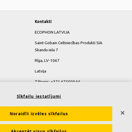
Kontakti
ECOPHON LATVIJA
Saint-Gobain Celtniecības Produkti SIA
Skandu iela 7
Rīga, LV-1067
Latvija
Tālrunis: +371 67500044
Sīkfailu iestatījumi
Noraidīt izvēles sīkfailus
Akceptēt visus sīkfailus