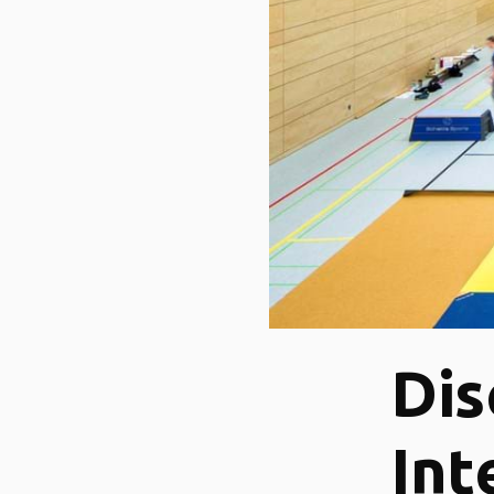
Dis
Int