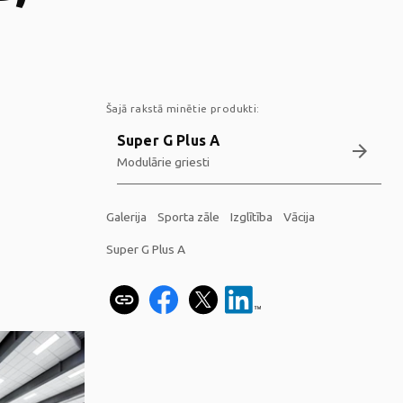
Šajā rakstā minētie produkti:
Super G Plus A
arrow_forward
Modulārie griesti
Galerija
Sporta zāle
Izglītība
Vācija
Super G Plus A