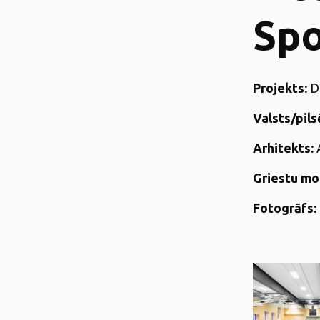
Spo
Projekts:
D
Valsts/pils
Arhitekts:
Griestu mo
Fotogrāfs: