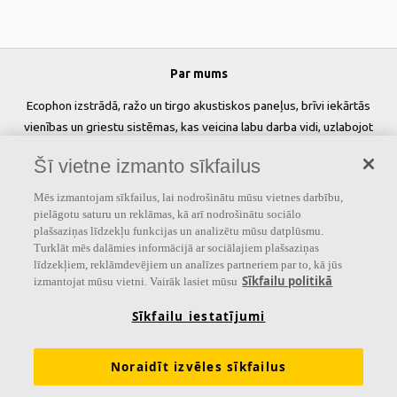
Par mums
Ecophon izstrādā, ražo un tirgo akustiskos paneļus, brīvi iekārtās
vienības un griestu sistēmas, kas veicina labu darba vidi, uzlabojot
cilvēku labsajūtu un veiktspēju. Mūsu solījums »
A sound effect on
Šī vietne izmanto sīkfailus
people
» ir pamatā visam, ko mēs darām.
Mēs izmantojam sīkfailus, lai nodrošinātu mūsu vietnes darbību,
Sekojiet mums
pielāgotu saturu un reklāmas, kā arī nodrošinātu sociālo
plašsaziņas līdzekļu funkcijas un analizētu mūsu datplūsmu.
Turklāt mēs dalāmies informācijā ar sociālajiem plašsaziņas
līdzekļiem, reklāmdevējiem un analīzes partneriem par to, kā jūs
Sīkfailu politikā
izmantojat mūsu vietni. Vairāk lasiet mūsu
Saites
Sīkfailu iestatījumi
Akustikas zināšanas
Akustiskie risinājumi
Produkti
Iedvesma & Zināšanas
Funkcionālās prasības
Noraidīt izvēles sīkfailus
Krāsas un virsmas
Rīki & Pakalpojumi