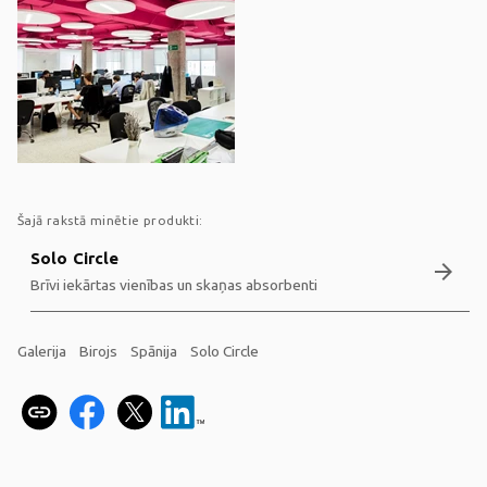
Šajā rakstā minētie produkti:
Solo Circle
arrow_forward
Brīvi iekārtas vienības un skaņas absorbenti
Galerija
Birojs
Spānija
Solo Circle