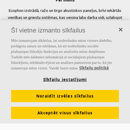
Par mums
Ecophon izstrādā, ražo un tirgo akustiskos paneļus, brīvi iekārtās
vienības un griestu sistēmas, kas veicina labu darba vidi, uzlabojot
cilvēku labsajūtu un veiktspēju. Mūsu solījums »
A sound effect on
Šī vietne izmanto sīkfailus
people
» ir pamatā visam, ko mēs darām.
Mēs izmantojam sīkfailus, lai nodrošinātu mūsu vietnes darbību,
Sekojiet mums
pielāgotu saturu un reklāmas, kā arī nodrošinātu sociālo
plašsaziņas līdzekļu funkcijas un analizētu mūsu datplūsmu.
Turklāt mēs dalāmies informācijā ar sociālajiem plašsaziņas
līdzekļiem, reklāmdevējiem un analīzes partneriem par to, kā jūs
Sīkfailu politikā
izmantojat mūsu vietni. Vairāk lasiet mūsu
Saites
Sīkfailu iestatījumi
Akustikas zināšanas
Akustiskie risinājumi
Produkti
Iedvesma & Zināšanas
Funkcionālās prasības
Noraidīt izvēles sīkfailus
Krāsas un virsmas
Rīki & Pakalpojumi
Akceptēt visus sīkfailus
Ekspluatācijas īpašību deklarācijas
Par Ecophon
Karjeras iespējas
Ilgtspēja
Juridiskā informācija