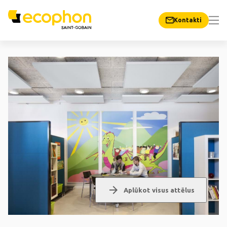
Kontakti
arrow_forward
Aplūkot visus attēlus