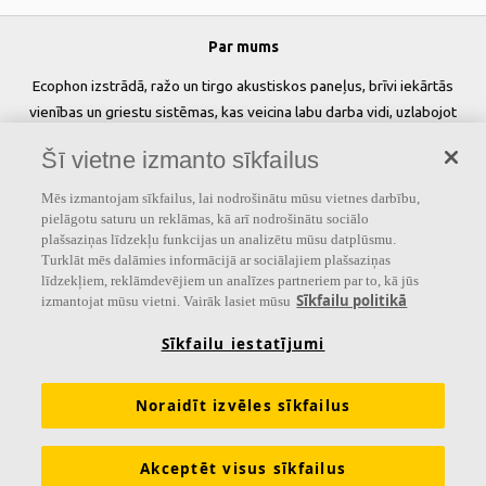
Par mums
Ecophon izstrādā, ražo un tirgo akustiskos paneļus, brīvi iekārtās
vienības un griestu sistēmas, kas veicina labu darba vidi, uzlabojot
cilvēku labsajūtu un veiktspēju. Mūsu solījums »
A sound effect on
Šī vietne izmanto sīkfailus
people
» ir pamatā visam, ko mēs darām.
Mēs izmantojam sīkfailus, lai nodrošinātu mūsu vietnes darbību,
Sekojiet mums
pielāgotu saturu un reklāmas, kā arī nodrošinātu sociālo
plašsaziņas līdzekļu funkcijas un analizētu mūsu datplūsmu.
Turklāt mēs dalāmies informācijā ar sociālajiem plašsaziņas
līdzekļiem, reklāmdevējiem un analīzes partneriem par to, kā jūs
Sīkfailu politikā
izmantojat mūsu vietni. Vairāk lasiet mūsu
Saites
Sīkfailu iestatījumi
Akustikas zināšanas
Akustiskie risinājumi
Produkti
Iedvesma & Zināšanas
Funkcionālās prasības
Noraidīt izvēles sīkfailus
Krāsas un virsmas
Rīki & Pakalpojumi
Akceptēt visus sīkfailus
Ekspluatācijas īpašību deklarācijas
Par Ecophon