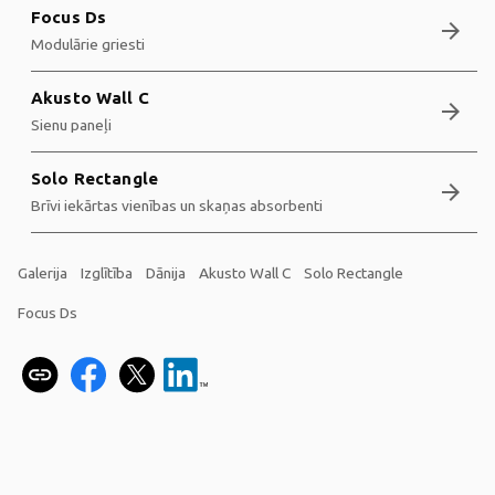
Focus Ds
arrow_forward
Modulārie griesti
Akusto Wall C
arrow_forward
Sienu paneļi
Solo Rectangle
arrow_forward
Brīvi iekārtas vienības un skaņas absorbenti
Galerija
Izglītība
Dānija
Akusto Wall C
Solo Rectangle
Focus Ds