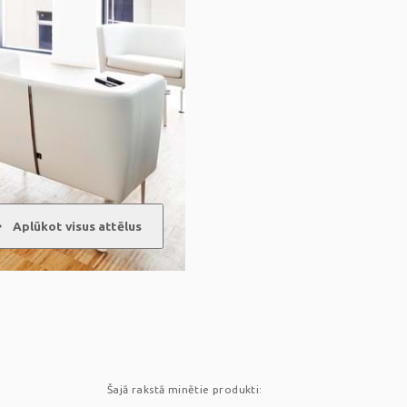
ward
Aplūkot visus attēlus
Šajā rakstā minētie produkti: