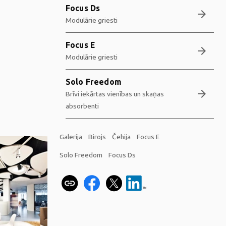
Focus Ds
arrow_forward
Modulārie griesti
Focus E
arrow_forward
Modulārie griesti
Solo Freedom
arrow_forward
Brīvi iekārtas vienības un skaņas
absorbenti
Galerija
Birojs
Čehija
Focus E
Solo Freedom
Focus Ds