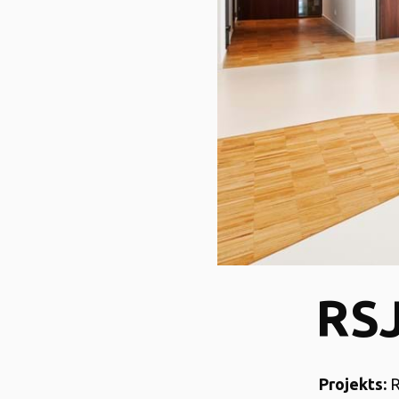
RSJ
Projekts:
R