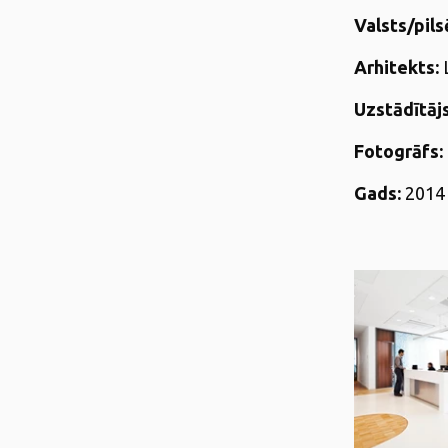
Valsts/pils
Arhitekts:
L
Uzstādītājs
Fotogrāfs:
Gads:
2014