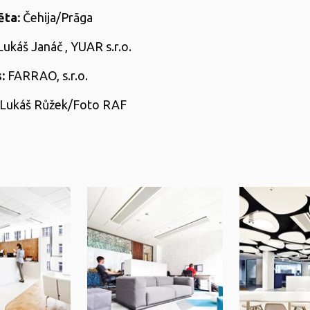
ēta:
Čehija/Prāga
ukáš Janáč , YUAR s.r.o.
:
FARRAO, s.r.o.
Lukáš Růžek/Foto RAF