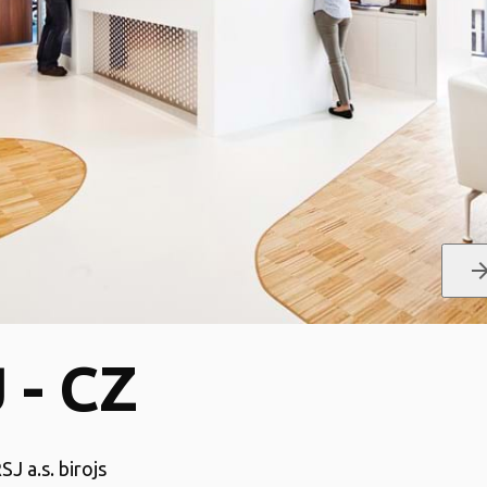
arrow_for
 - CZ
SJ a.s. birojs