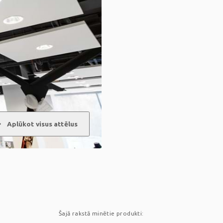
ward
Aplūkot visus attēlus
Šajā rakstā minētie produkti: