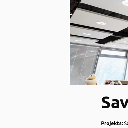
Sav
Projekts:
S