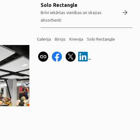
Solo Rectangle
arrow_forward
Brīvi iekārtas vienības un skaņas
absorbenti
Galerija
Birojs
Krievija
Solo Rectangle