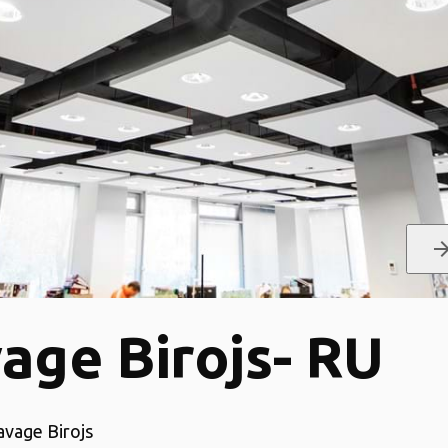
arrow_for
age Birojs- RU
avage Birojs