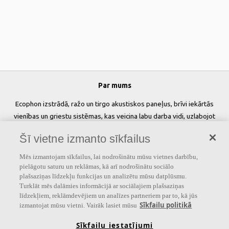
Par mums
Ecophon izstrādā, ražo un tirgo akustiskos paneļus, brīvi iekārtās
vienības un griestu sistēmas, kas veicina labu darba vidi, uzlabojot
cilvēku labsajūtu un veiktspēju. Mūsu solījums »
A sound effect on
Šī vietne izmanto sīkfailus
people
» ir pamatā visam, ko mēs darām.
Mēs izmantojam sīkfailus, lai nodrošinātu mūsu vietnes darbību,
Sekojiet mums
pielāgotu saturu un reklāmas, kā arī nodrošinātu sociālo
plašsaziņas līdzekļu funkcijas un analizētu mūsu datplūsmu.
Turklāt mēs dalāmies informācijā ar sociālajiem plašsaziņas
līdzekļiem, reklāmdevējiem un analīzes partneriem par to, kā jūs
Sīkfailu politikā
izmantojat mūsu vietni. Vairāk lasiet mūsu
Saites
Sīkfailu iestatījumi