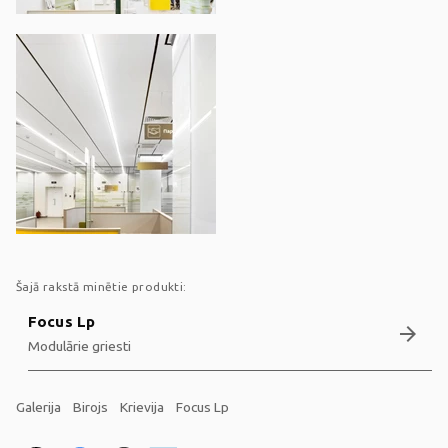
Šajā rakstā minētie produkti:
Focus Lp
arrow_forward
Modulārie griesti
Galerija
Birojs
Krievija
Focus Lp