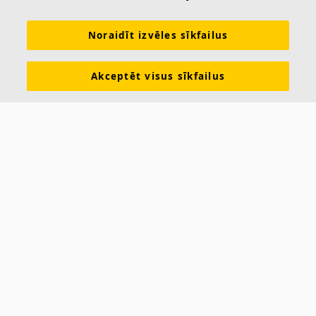
Akustikas zināšanas
Akustiskie risinājumi
Produkti
Iedvesma & Zināšanas
Funkcionālās prasības
Noraidīt izvēles sīkfailus
Krāsas un virsmas
Rīki & Pakalpojumi
Akceptēt visus sīkfailus
Ekspluatācijas īpašību deklarācijas
Par Ecophon
Karjeras iespējas
Ilgtspēja
Juridiskā informācija
Lejupielādēt brošūras
Cenrādis
Kontakti
ECOPHON LATVIJA
Saint-Gobain Celtniecības Produkti SIA
Skandu iela 7
Rīga, LV-1067
Latvija
Tālrunis: +371 67500044