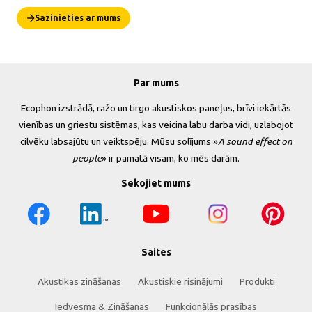
Sazinieties ar mums
Par mums
Ecophon izstrādā, ražo un tirgo akustiskos paneļus, brīvi iekārtās
vienības un griestu sistēmas, kas veicina labu darba vidi, uzlabojot
cilvēku labsajūtu un veiktspēju. Mūsu solījums »
A sound effect on
people
» ir pamatā visam, ko mēs darām.
Sekojiet mums
Saites
Akustikas zināšanas
Akustiskie risinājumi
Produkti
Iedvesma & Zināšanas
Funkcionālās prasības