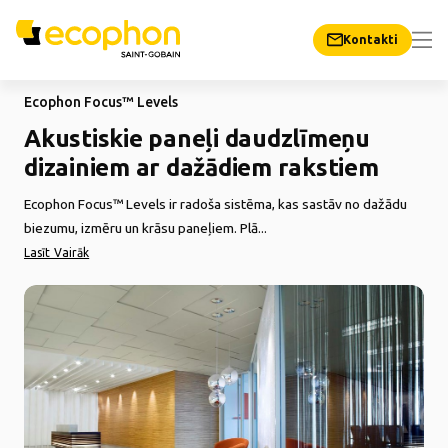
Kontakti
Ecophon Focus™ Levels
Akustiskie paneļi daudzlīmeņu
dizainiem ar dažādiem rakstiem
Ecophon Focus™ Levels ir radoša sistēma, kas sastāv no dažādu
biezumu, izmēru un krāsu paneļiem. Plā...
Lasīt Vairāk