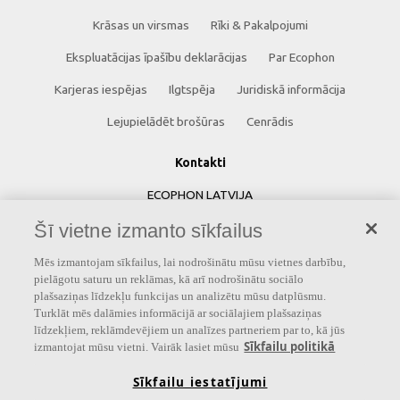
Krāsas un virsmas
Rīki & Pakalpojumi
Ekspluatācijas īpašību deklarācijas
Par Ecophon
Karjeras iespējas
Ilgtspēja
Juridiskā informācija
Lejupielādēt brošūras
Cenrādis
Kontakti
ECOPHON LATVIJA
Šī vietne izmanto sīkfailus
Saint-Gobain Celtniecības Produkti SIA
Skandu iela 7
Mēs izmantojam sīkfailus, lai nodrošinātu mūsu vietnes darbību,
pielāgotu saturu un reklāmas, kā arī nodrošinātu sociālo
Rīga, LV-1067
plašsaziņas līdzekļu funkcijas un analizētu mūsu datplūsmu.
Latvija
Turklāt mēs dalāmies informācijā ar sociālajiem plašsaziņas
līdzekļiem, reklāmdevējiem un analīzes partneriem par to, kā jūs
Tālrunis: +371 67500044
Sīkfailu politikā
izmantojat mūsu vietni. Vairāk lasiet mūsu
Sīkfailu iestatījumi