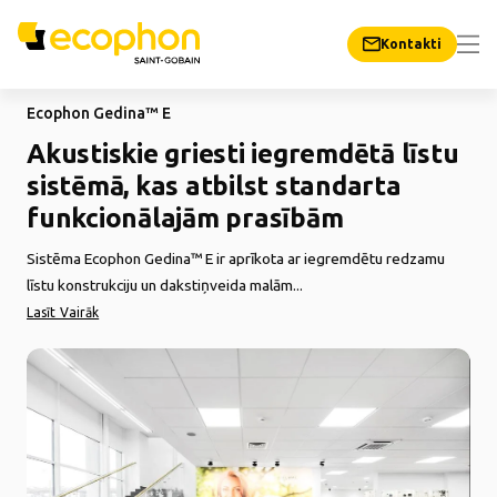
Kontakti
Ecophon Gedina™ E
Akustiskie griesti iegremdētā līstu
sistēmā, kas atbilst standarta
funkcionālajām prasībām
Sistēma Ecophon Gedina™ E ir aprīkota ar iegremdētu redzamu
līstu konstrukciju un dakstiņveida malām...
Lasīt Vairāk