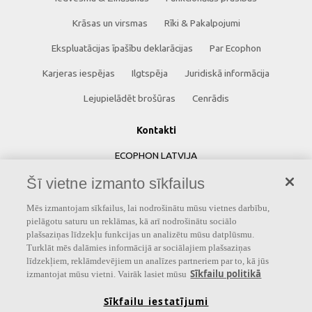
Krāsas un virsmas
Rīki & Pakalpojumi
Ekspluatācijas īpašību deklarācijas
Par Ecophon
Karjeras iespējas
Ilgtspēja
Juridiskā informācija
Lejupielādēt brošūras
Cenrādis
Kontakti
ECOPHON LATVIJA
Šī vietne izmanto sīkfailus
Saint-Gobain Celtniecības Produkti SIA
Skandu iela 7
Mēs izmantojam sīkfailus, lai nodrošinātu mūsu vietnes darbību,
pielāgotu saturu un reklāmas, kā arī nodrošinātu sociālo
Rīga, LV-1067
plašsaziņas līdzekļu funkcijas un analizētu mūsu datplūsmu.
Latvija
Turklāt mēs dalāmies informācijā ar sociālajiem plašsaziņas
līdzekļiem, reklāmdevējiem un analīzes partneriem par to, kā jūs
Tālrunis: +371 67500044
Sīkfailu politikā
izmantojat mūsu vietni. Vairāk lasiet mūsu
Sīkfailu iestatījumi