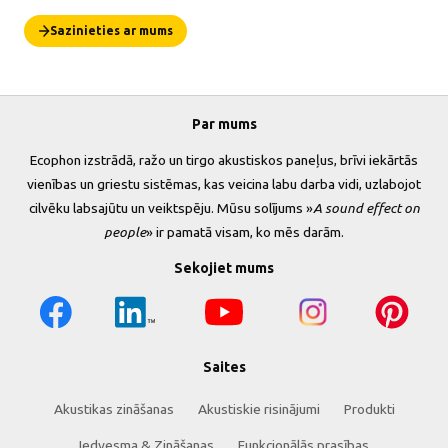
Sazinieties ar mums
Par mums
Ecophon izstrādā, ražo un tirgo akustiskos paneļus, brīvi iekārtās
vienības un griestu sistēmas, kas veicina labu darba vidi, uzlabojot
cilvēku labsajūtu un veiktspēju. Mūsu solījums »
A sound effect on
people
» ir pamatā visam, ko mēs darām.
Sekojiet mums
Saites
Akustikas zināšanas
Akustiskie risinājumi
Produkti
Iedvesma & Zināšanas
Funkcionālās prasības