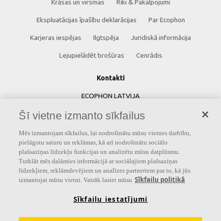
Krāsas un virsmas
Rīki & Pakalpojumi
Ekspluatācijas īpašību deklarācijas
Par Ecophon
Karjeras iespējas
Ilgtspēja
Juridiskā informācija
Lejupielādēt brošūras
Cenrādis
Kontakti
ECOPHON LATVIJA
Šī vietne izmanto sīkfailus
Saint-Gobain Celtniecības Produkti SIA
Skandu iela 7
Mēs izmantojam sīkfailus, lai nodrošinātu mūsu vietnes darbību,
pielāgotu saturu un reklāmas, kā arī nodrošinātu sociālo
Rīga, LV-1067
plašsaziņas līdzekļu funkcijas un analizētu mūsu datplūsmu.
Latvija
Turklāt mēs dalāmies informācijā ar sociālajiem plašsaziņas
līdzekļiem, reklāmdevējiem un analīzes partneriem par to, kā jūs
Tālrunis: +371 67500044
Sīkfailu politikā
izmantojat mūsu vietni. Vairāk lasiet mūsu
Sīkfailu iestatījumi