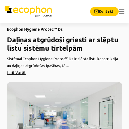
Kontakti
Ecophon Hygiene Protec™ Ds
Daļiņas atgrūdoši griesti ar slēptu
līstu sistēmu tīrtelpām
Sistēmai Ecophon Hygiene Protec™ Ds ir slēpta līstu konstrukcija
un daļiņas atgrūdošas īpašības, tā ...
Lasīt Vairāk