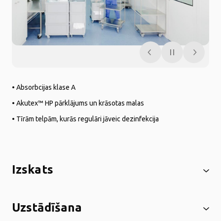
• Absorbcijas klase A
• Akutex™ HP pārklājums un krāsotas malas
• Tīrām telpām, kurās regulāri jāveic dezinfekcija
Izskats
Uzstādīšana