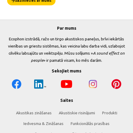
Sazinieties ar mums
Par mums
Ecophon izstrādā, ražo un tirgo akustiskos paneļus, brīvi iekārtās
vienības un griestu sistēmas, kas veicina labu darba vidi, uzlabojot
cilvēku labsajūtu un veiktspēju. Mūsu solījums »
A sound effect on
people
» ir pamatā visam, ko mēs darām.
Sekojiet mums
Saites
Akustikas zināšanas
Akustiskie risinājumi
Produkti
Iedvesma & Zināšanas
Funkcionālās prasības