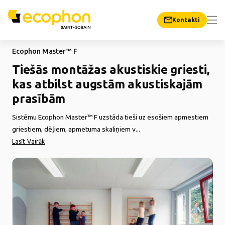
Kontakti
Ecophon Master™ F
Tiešās montāžas akustiskie griesti,
kas atbilst augstām akustiskajām
prasībām
Sistēmu Ecophon Master™ F uzstāda tieši uz esošiem apmestiem
griestiem, dēļiem, apmetuma skaliņiem v...
Lasīt Vairāk