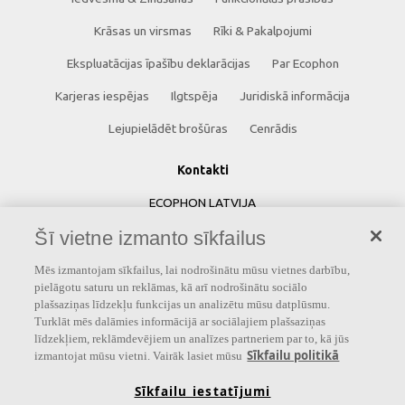
Krāsas un virsmas
Rīki & Pakalpojumi
Ekspluatācijas īpašību deklarācijas
Par Ecophon
Karjeras iespējas
Ilgtspēja
Juridiskā informācija
Lejupielādēt brošūras
Cenrādis
Kontakti
ECOPHON LATVIJA
Šī vietne izmanto sīkfailus
Saint-Gobain Celtniecības Produkti SIA
Skandu iela 7
Mēs izmantojam sīkfailus, lai nodrošinātu mūsu vietnes darbību,
pielāgotu saturu un reklāmas, kā arī nodrošinātu sociālo
Rīga, LV-1067
plašsaziņas līdzekļu funkcijas un analizētu mūsu datplūsmu.
Turklāt mēs dalāmies informācijā ar sociālajiem plašsaziņas
Latvija
līdzekļiem, reklāmdevējiem un analīzes partneriem par to, kā jūs
Sīkfailu politikā
Tālrunis: +371 67500044
izmantojat mūsu vietni. Vairāk lasiet mūsu
Sīkfailu iestatījumi