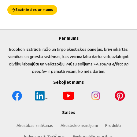
Sazinieties ar mums
Par mums
Ecophon izstrādā, ražo un tirgo akustiskos paneļus, brīvi iekārtās
vienības un griestu sistēmas, kas veicina labu darba vidi, uzlabojot
cilvēku labsajūtu un veiktspēju. Mūsu solījums »
A sound effect on
people
» ir pamatā visam, ko mēs darām.
Sekojiet mums
Saites
Akustikas zināšanas
Akustiskie risinājumi
Produkti
Iedvesma & Zināšanas
Funkcionālās prasības