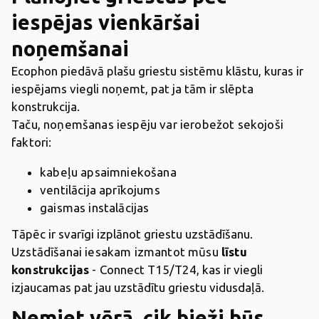
iespējas vienkāršai
noņemšanai
Ecophon piedāvā plašu griestu sistēmu klāstu, kuras ir
iespējams viegli noņemt, pat ja tām ir slēpta
konstrukcija.
Taču, noņemšanas iespēju var ierobežot sekojoši
faktori:
kabeļu apsaimniekošana
ventilācija aprīkojums
gaismas instalācijas
Tāpēc ir svarīgi izplānot griestu uzstādīšanu.
Uzstādīšanai iesakam izmantot mūsu
līstu
konstrukcijas
-
Connect T15/T24, kas ir viegli
izjaucamas pat jau uzstādītu griestu vidusdaļā.
Ņemiet vērā, cik bieži būs