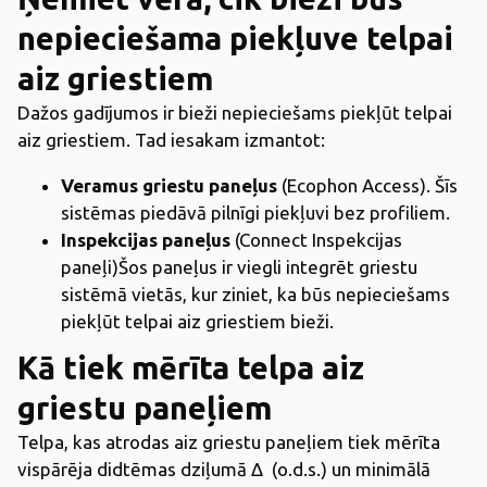
nepieciešama piekļuve telpai
aiz griestiem
Dažos gadījumos ir bieži nepieciešams piekļūt telpai
aiz griestiem. Tad iesakam izmantot:
Veramus griestu paneļus
(Ecophon Access). Šīs
sistēmas piedāvā pilnīgi piekļuvi bez profiliem.
Inspekcijas paneļus
(Connect Inspekcijas
paneļi)Šos paneļus ir viegli integrēt griestu
sistēmā vietās, kur ziniet, ka būs nepieciešams
piekļūt telpai aiz griestiem bieži.
Kā tiek mērīta telpa aiz
griestu paneļiem
Telpa, kas atrodas aiz griestu paneļiem tiek mērīta
vispārēja didtēmas dziļumā Δ (o.d.s.) un minimālā