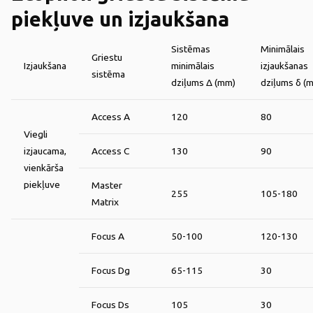
piekļuve un izjaukšana
Sistēmas
Minimālais
Griestu
Izjaukšana
minimālais
izjaukšanas
sistēma
dziļums Δ (mm)
dziļums δ (
Access A
120
80
Viegli
izjaucama,
Access C
130
90
vienkārša
piekļuve
Master
255
105-180
Matrix
Focus A
50-100
120-130
Focus Dg
65-115
30
Focus Ds
105
30