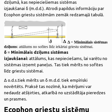
dziļumā, kas nepieciešiemas sistēmas
izjaukšanai δ (m.d.d.). Atrodi papildus informāciju par
Ecophon griestu sistēmām zemāk redzamajā tabulā.
Δ
=
Minimālais sistēmas
dziļums
: attālums no sofites līdz iekārtai griestu sistēmai.
δ
=
Minimālais dziļums sistēmas
izjaukšanai:
attālums, kas nepieciešams, lai varētu no
sistēmas izņemt paneļus. Tas tiek mērīts no sofites
līdz griestu sistēmai.
Δ o.d.s.tiek mērīts un δ m.d.d. tiek empīriski
novērtēts. Praksē tas nozīmē, ka mērījumi var
nedaudz atšķirties, atkarībā no uzstādītāja pieredzes
un prasmes.
Ecophon griestu sistēmu