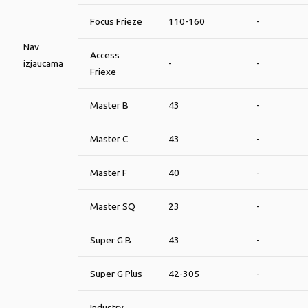
Focus Frieze
110-160
-
Nav
Access
izjaucama
-
-
Friexe
Master B
43
-
Master C
43
-
Master F
40
-
Master SQ
23
-
Super G B
43
-
Super G Plus
42-305
-
Industry