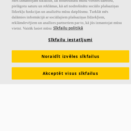
Mēs izmantojam sīkfailus, lai nodrošinātu mūsu vietnes darbību,
pielāgotu saturu un reklāmas, kā arī nodrošinātu sociālo plašsaziņas
līdzekļu funkcijas un analizētu mūsu datplūsmu. Turklāt mēs
dalāmies informācijā ar sociālajiem plašsaziņas līdzekļiem,
reklāmdevējiem un analīzes partneriem par to, kā jūs izmantojat mūsu
Sīkfailu politikā
vietni. Vairāk lasiet mūsu
Sīkfailu iestatījumi
Noraidīt izvēles sīkfailus
Akceptēt visus sīkfailus