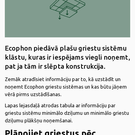
Ecophon piedāvā plašu griestu sistēmu
klāstu, kuras ir iespējams viegli noņemt,
pat ja tām ir slēpta konstrukcija.
Zemāk atradīsiet informāciju par to, kā uzstādīt un
noņemt Ecophon griestu sistēmas un kas būtu jāņem
vērā pirms uzstādīšanas.
Lapas lejasdaļā atrodas tabula ar informāciju par
griestu sistēmu minimālo dziļumu un minimālo griestu
dziļumu plākšņu noņemšanai.
Plānojiet griestus pēc