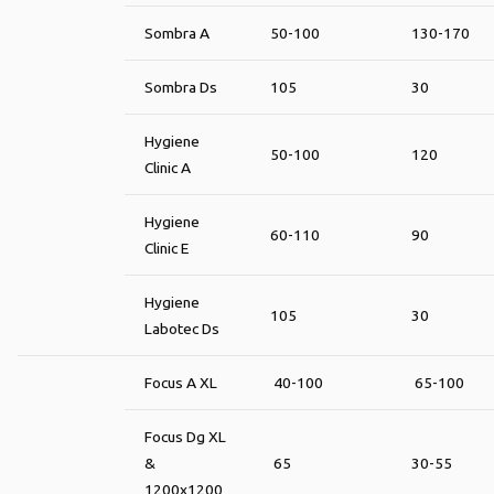
Sombra A
50-100
130-170
Sombra Ds
105
30
Hygiene
50-100
120
Clinic A
Hygiene
60-110
90
Clinic E
Hygiene
105
30
Labotec Ds
Focus A XL
40-100
65-100
Focus Dg XL
&
65
30-55
1200x1200