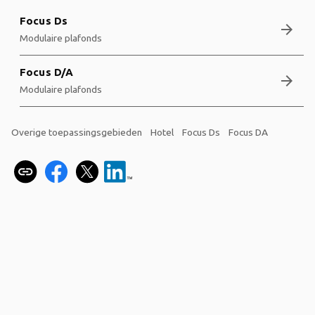
Focus Ds
arrow_forward
Modulaire plafonds
Focus D/A
arrow_forward
Modulaire plafonds
Overige toepassingsgebieden
Hotel
Focus Ds
Focus DA