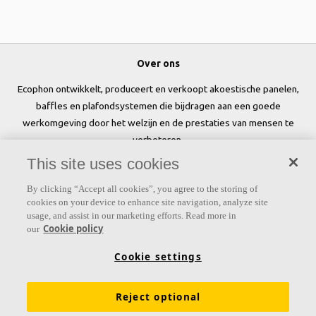
Over ons
Ecophon ontwikkelt, produceert en verkoopt akoestische panelen,
baffles en plafondsystemen die bijdragen aan een goede
werkomgeving door het welzijn en de prestaties van mensen te
verbeteren.
This site uses cookies
Volg ons
By clicking “Accept all cookies”, you agree to the storing of
cookies on your device to enhance site navigation, analyze site
usage, and assist in our marketing efforts. Read more in
Cookie policy
our
Links
Cookie settings
Kennis akoestiek
Akoestische oplossingen voor plafonds en wanden
Reject optional
Producten
Prijslijst
Tools & Services