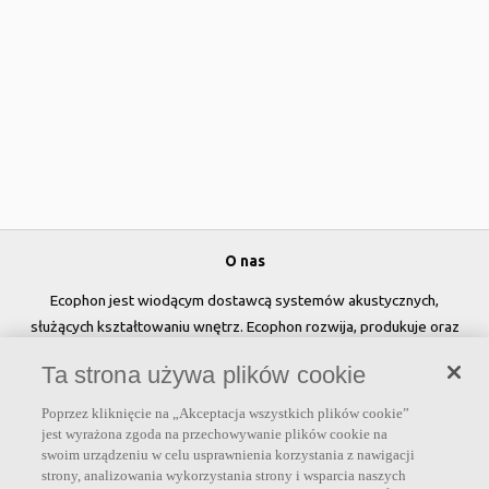
O nas
Ecophon jest wiodącym dostawcą systemów akustycznych,
służących kształtowaniu wnętrz. Ecophon rozwija, produkuje oraz
sprzedaje rozwiązania akustyczne, panele ścienne oraz systemy
Ta strona używa plików cookie
sufitowe, które przyczyniają się do tworzenia przyjaznego i
zdrowego klimatu w pomieszczeniach, poprawy jakości życia oraz
Poprzez kliknięcie na „Akceptacja wszystkich plików cookie”
samopoczucia i wydajności użytkowników.
jest wyrażona zgoda na przechowywanie plików cookie na
swoim urządzeniu w celu usprawnienia korzystania z nawigacji
Dołącz do nas
strony, analizowania wykorzystania strony i wsparcia naszych