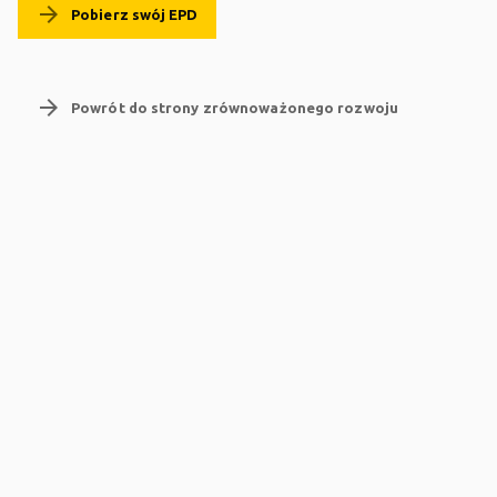
arrow_forward
Pobierz swój EPD
arrow_forward
Powrót do strony zrównoważonego rozwoju