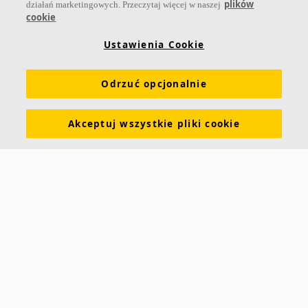
plików
działań marketingowych. Przeczytaj więcej w naszej
cookie
Ustawienia Cookie
Linki
Odrzuć opcjonalnie
Produkty
Narzędzia i usługi
Wymagania funkcjonalne
Kolory i powierzchnie
Deklaracje właściwości użytkowych
Akceptuj wszystkie pliki cookie
Atesty higieniczne
Zrównoważony rozwój
Informacje o Ecophon
Kariera
Informacje prawne
Pobierz broszurę
Cennik
Specyfikacje
Słowniczek akustyczny
Kontakt
Saint-Gobain Ecophon
ul. Chmielna 69