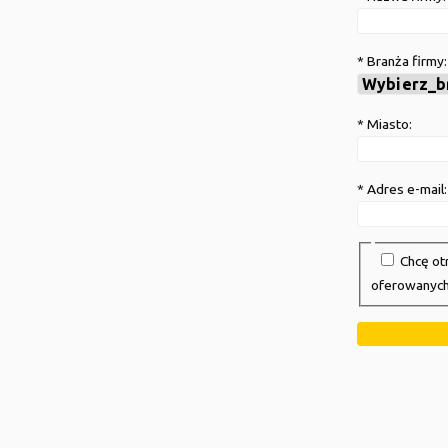
* Branża firmy:
* Miasto:
* Adres e-mail:
Chcę otrzymywać e-mailem informacje marketingowe na temat Ecophon Saint-Gobain oraz
oferowanych