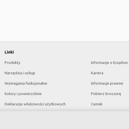
Linki
Produkty
Informacje o Ecophon
Narzędzia i usługi
Kariera
Wymagania funkcjonalne
Informacje prawne
Kolory i powierzchnie
Pobierz broszurę
Deklaracje właściwości użytkowych
Cennik
Atesty higieniczne
Specyfikacje
Zrównoważony rozwój
Słowniczek akustyczn