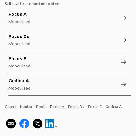
Selles artiklis mainitud tooted:
Focus A
arrow_forward
Moodullaed
Focus Ds
arrow_forward
Moodullaed
Focus E
arrow_forward
Moodullaed
Gedina A
arrow_forward
Moodullaed
Galerii
Kontor
Poola
Focus A
Focus Ds
Focus E
Gedina A