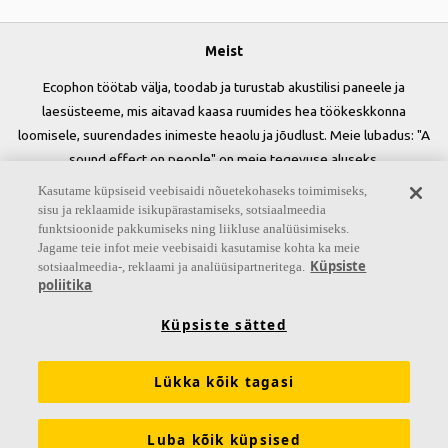
Meist
Ecophon töötab välja, toodab ja turustab akustilisi paneele ja
laesüsteeme, mis aitavad kaasa ruumides hea töökeskkonna
loomisele, suurendades inimeste heaolu ja jõudlust. Meie lubadus: "A
sound effect on people" on meie tegevuse aluseks.
Kasutame küpsiseid veebisaidi nõuetekohaseks toimimiseks,
Jälgi meid
sisu ja reklaamide isikupärastamiseks, sotsiaalmeedia
funktsioonide pakkumiseks ning liikluse analüüsimiseks.
Jagame teie infot meie veebisaidi kasutamise kohta ka meie
Küpsiste
sotsiaalmeedia-, reklaami ja analüüsipartneritega.
poliitika
Lingid
Küpsiste sätted
Teadmised akustikast
Tooted
Inspiratsioon ja teadmiste pank
Tehnilised tingimused
Lükka kõik tagasi
Värvid ja pinnad
Tööriistad ja teenused
Luba kõik küpsised
Toimivusdeklaratsioonid
Ecophonist
Tule tööle!