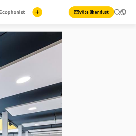
Ecophonist
Võta ühendust