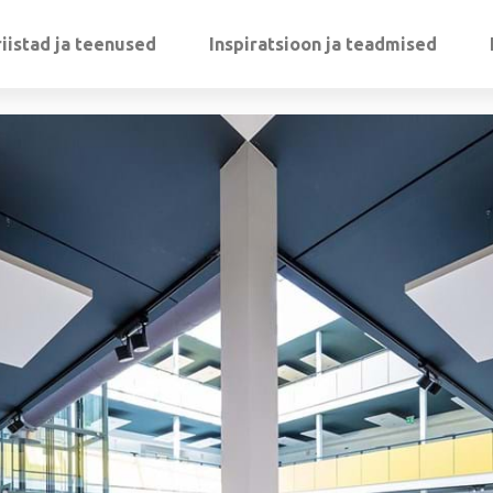
iistad ja teenused
Inspiratsioon ja teadmised