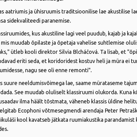
 aatriumis ja ühisruumis traditsioonilise lae akustilise la
asa sidekvaliteedi paranemise.
ssiruumides, kus akustiline lagi veel puudub, kajab ja kajab
 mis muudab õpilaste ja õpetaja vahelise suhtlemise oluli
s," ütleb kooli direktor Silvia Blcháčová. Ta lisab, et "õpi
davad eriti seda, et koridoridest kostuv heli ja müra ei tun
uumidesse, nagu see oli enne remonti".
s suure neeldumisvõimega lae, saame mürataseme tajum
dada. See muudab oluliselt klassiruumi olukorda. Kuna kõ
rusaadav ilma häält tõstmata, väheneb klassis üldine heli
selgitab Ecophoni võtmesegmendi arendaja Peter Petrašk
ikuláši kool kavatseb jätkata ruumiakustika parandamist 
des.