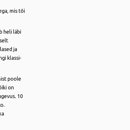
ega, mis tõi
 heli läbi
selt
lased ja
gi klassi-
ist poole
iki on
tugevus. 10
o.
ka