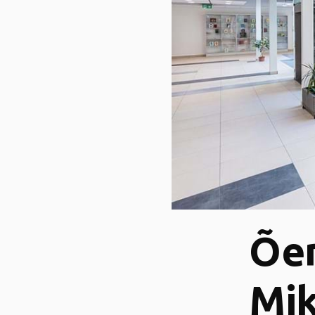
Õen
Mik