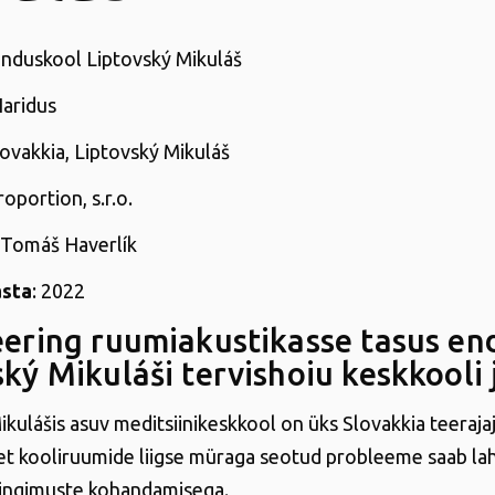
enduskool Liptovský Mikuláš
Haridus
lovakkia, Liptovský Mikuláš
roportion, s.r.o.
: Tomáš Haverlík
asta
: 2022
eering ruumiakustikasse tasus en
ský Mikuláši tervishoiu keskkooli 
kulášis asuv meditsiinikeskkool on üks Slovakkia teerajaj
et kooliruumide liigse müraga seotud probleeme saab l
 tingimuste kohandamisega.