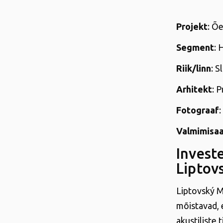
Projekt
: Õ
Segment
: 
Riik/linn
: S
Arhitekt
: P
Fotograaf
Valmimisa
Invest
Liptov
Liptovský Mi
mõistavad, 
akustiliste