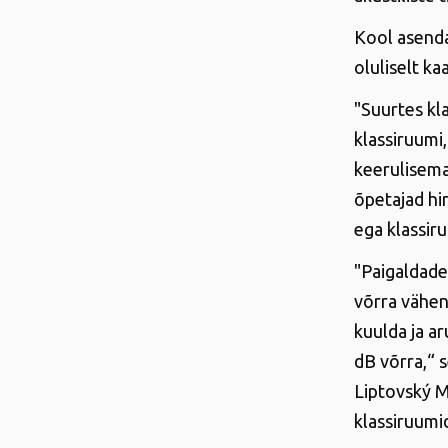
Kool asendas
oluliselt ka
"Suurtes kla
klassiruumi,
keerulisemak
õpetajad hin
ega klassir
"Paigaldade
võrra vähen
kuulda ja a
dB võrra,“ 
Liptovský M
klassiruumi