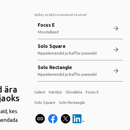
Selles artiklis mainitud tooted:
Focus E
arrow_forward
Moodullaed
Solo Square
arrow_forward
Rippelemendid ja Baffle-paneelid
Solo Rectangle
arrow_forward
Rippelemendid ja Baffle-paneelid
d ära
Galerii
Haridus
Slovakkia
Focus E
jaoks
Solo Square
Solo Rectangle
aid, kes
ahendada