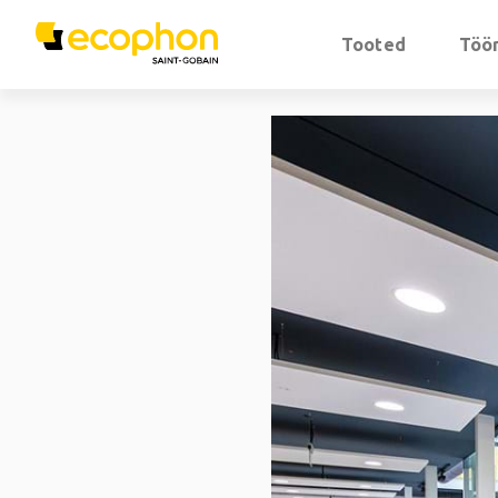
Tooted
Töör