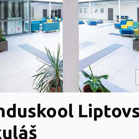
duskool Liptov
uláš