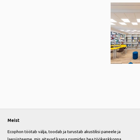
Meist
Ecophon töötab välja, toodab ja turustab akustilisi paneele ja
laesüsteeme, mis aitavad kaasa ruumides hea töökeskkonna