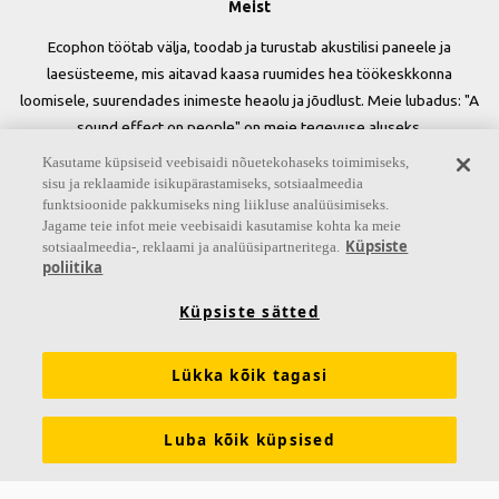
Meist
Ecophon töötab välja, toodab ja turustab akustilisi paneele ja
laesüsteeme, mis aitavad kaasa ruumides hea töökeskkonna
loomisele, suurendades inimeste heaolu ja jõudlust. Meie lubadus: "A
sound effect on people" on meie tegevuse aluseks.
Kasutame küpsiseid veebisaidi nõuetekohaseks toimimiseks,
Jälgi meid
sisu ja reklaamide isikupärastamiseks, sotsiaalmeedia
funktsioonide pakkumiseks ning liikluse analüüsimiseks.
Jagame teie infot meie veebisaidi kasutamise kohta ka meie
Küpsiste
sotsiaalmeedia-, reklaami ja analüüsipartneritega.
poliitika
Lingid
Küpsiste sätted
Teadmised akustikast
Tooted
Inspiratsioon ja teadmiste pank
Tehnilised tingimused
Lükka kõik tagasi
Värvid ja pinnad
Tööriistad ja teenused
Luba kõik küpsised
Toimivusdeklaratsioonid
Ecophonist
Tule tööle!
Jätkusuutlikkus
Juriidiline informatsioon