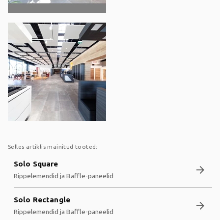
Selles artiklis mainitud tooted:
Solo Square
arrow_forward
Rippelemendid ja Baffle-paneelid
Solo Rectangle
arrow_forward
Rippelemendid ja Baffle-paneelid