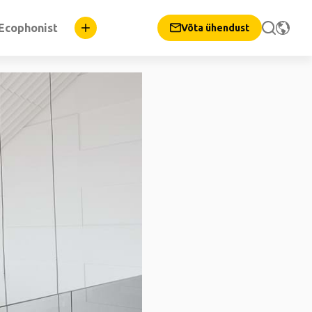
Ecophonist
Võta ühendust