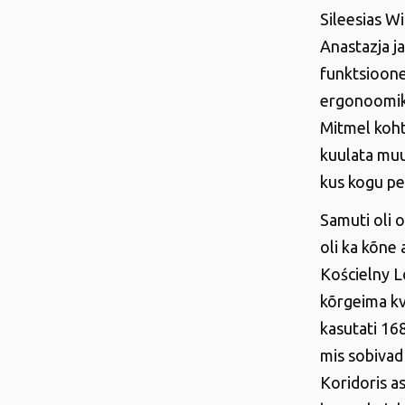
Sileesias W
Anastazja j
funktsioone 
ergonoomika
Mitmel koht
kuulata muu
kus kogu pe
Samuti oli o
oli ka kõne
Kościelny L
kõrgeima kv
kasutati 16
mis sobivad 
Koridoris a