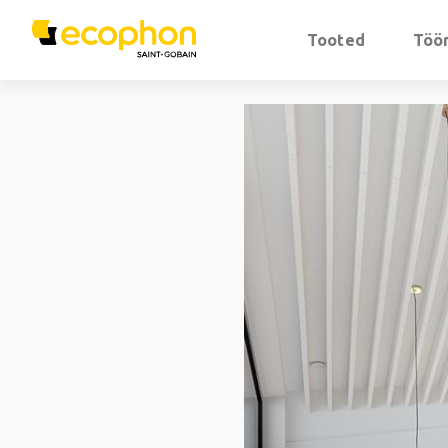
Tooted
Töör