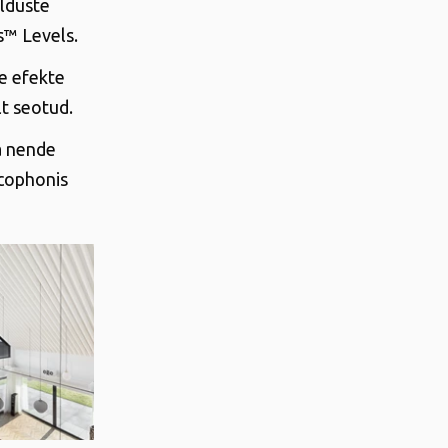
elduste
s™ Levels.
le efekte
lt seotud.
a nende
Ecophonis