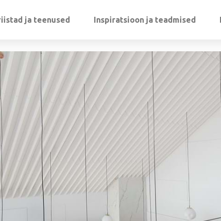
iistad ja teenused
Inspiratsioon ja teadmised