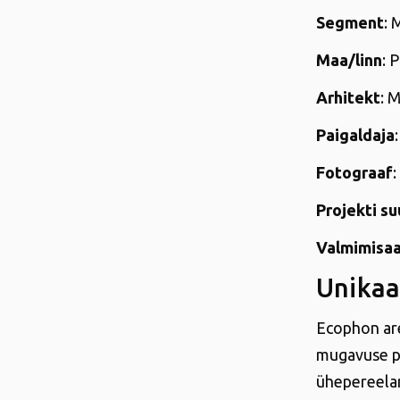
Segment
: 
Maa/linn
: 
Arhitekt
: 
Paigaldaja
Fotograaf
Projekti su
Valmimisa
Unikaa
Ecophon are
mugavuse pa
ühepereelam