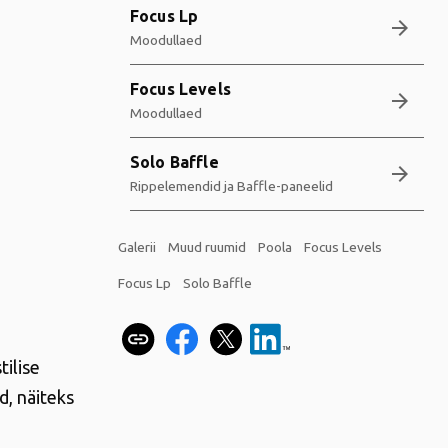
Focus Lp
arrow_forward
Moodullaed
Focus Levels
arrow_forward
Moodullaed
Solo Baffle
arrow_forward
Rippelemendid ja Baffle-paneelid
Galerii
Muud ruumid
Poola
Focus Levels
Focus Lp
Solo Baffle
tilise
, näiteks