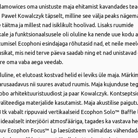
ilamowices oma unistuste maja ehitamist kavandades tea
a Paweł Kowalczyk täpselt, milline see välja peaks nägema,
täitma ja millest nad isiklikult hoolivad. Lisaks ruumide
le ja funktsionaalsusele oli oluline ka nende uue kodu a
umisel Ecophoni esindajaga rõhutasid nad, et neile meel
sikat, mis neid terve päeva saadab ning et nad unistavad 
re oma vaba aega veedab.
luline, et elutoast kostvad helid ei leviks üle maja. Märk
 arusaadavus nii suures avatud ruumis. Maja kujunduse teg
obo arhitektuuristuudiost ja paar Kowalczyk. Kontsepts
aliteediga materjalide kasutamist. Maja akustilise paigut
8 tk vabalt rippuvaid vertikaalseid Ecophon Solo™ Baffle 
ideaalselt interjööri atmosfääriga, tagades ka vastava he
suv Ecophon Focus™ Lp laesüsteem võimaldas vähendada 