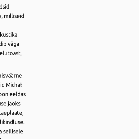
dsid
 milliseid
kustika.
dib väga
elutoast,
imisväärne
id Michał
ioon eeldas
use jaoks
laeplaate,
likindluse.
sellisele