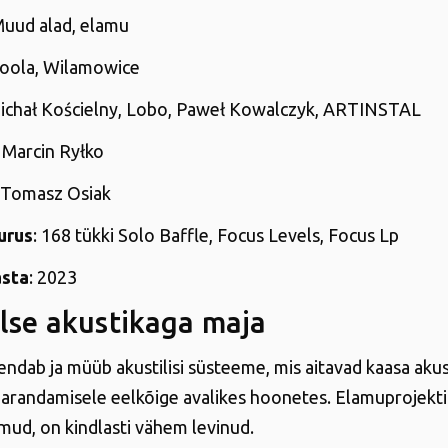
Muud alad, elamu
Poola, Wilamowice
Michał Kościelny, Lobo, Paweł Kowalczyk, ARTINSTAL
: Marcin Ryłko
: Tomasz Osiak
urus
: 168 tükki Solo Baffle, Focus Levels, Focus Lp
asta
: 2023
lse akustikaga maja
ndab ja müüb akustilisi süsteeme, mis aitavad kaasa akus
randamisele eelkõige avalikes hoonetes. Elamuprojektid
ud, on kindlasti vähem levinud.