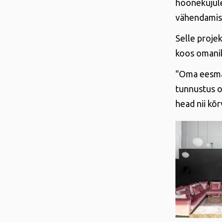
hoonekujule
vähendamise
Selle projek
koos omanik
"Oma eesmär
tunnustus o
head nii kõr