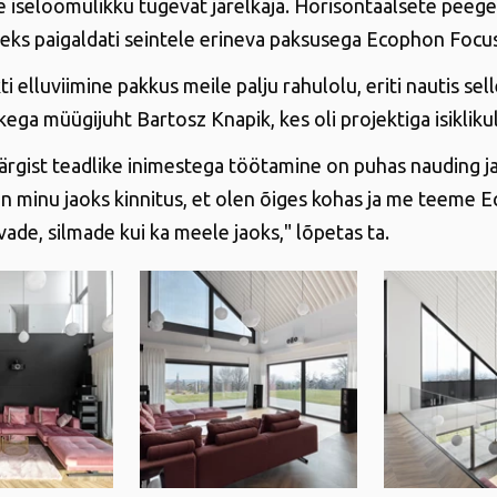
 iseloomulikku tugevat järelkaja. Horisontaalsete peeg
ks paigaldati seintele erineva paksusega Ecophon Focu
ti elluviimine pakkus meile palju rahulolu, eriti nautis sel
ega müügijuht Bartosz Knapik, kes oli projektiga isikliku
gist teadlike inimestega töötamine on puhas nauding j
n minu jaoks kinnitus, et olen õiges kohas ja me teeme 
vade, silmade kui ka meele jaoks," lõpetas ta.