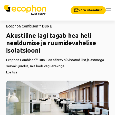
Võta ühendust
Ecophon Combison™ Duo E
Akustiline lagi tagab hea heli
neeldumise ja ruumidevahelise
isolatsiooni
Ecophon Combison™ Duo E on nähtav süvistatud liist ja astmega
servakujundus, mis loob varjuefektiga ...
Loe lisa