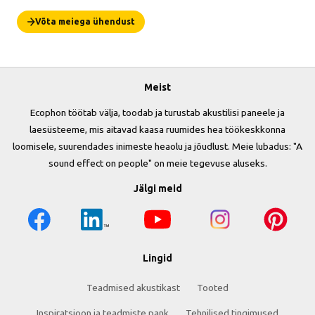
Võta meiega ühendust
Meist
Ecophon töötab välja, toodab ja turustab akustilisi paneele ja
laesüsteeme, mis aitavad kaasa ruumides hea töökeskkonna
loomisele, suurendades inimeste heaolu ja jõudlust. Meie lubadus: "A
sound effect on people" on meie tegevuse aluseks.
Jälgi meid
Lingid
Teadmised akustikast
Tooted
Inspiratsioon ja teadmiste pank
Tehnilised tingimused