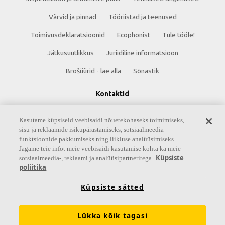
Värvid ja pinnad
Tööriistad ja teenused
Toimivusdeklaratsioonid
Ecophonist
Tule tööle!
Jätkusuutlikkus
Juriidiline informatsioon
Brošüürid - lae alla
Sõnastik
Kontaktid
Saint-Gobain Eesti AS
Kasutame küpsiseid veebisaidi nõuetekohaseks toimimiseks,
sisu ja reklaamide isikupärastamiseks, sotsiaalmeedia
Peterburi tee 75
funktsioonide pakkumiseks ning liikluse analüüsimiseks.
13816 Tallinn
Jagame teie infot meie veebisaidi kasutamise kohta ka meie
Küpsiste
sotsiaalmeedia-, reklaami ja analüüsipartneritega.
Eesti
poliitika
Telefon +372 620 9559
Küpsiste sätted
Lükka kõik tagasi