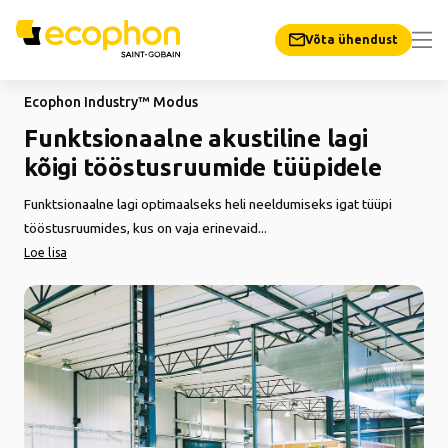
Võta ühendust
Ecophon Industry™ Modus
Funktsionaalne akustiline lagi
kõigi tööstusruumide tüüpidele
Funktsionaalne lagi optimaalseks heli neeldumiseks igat tüüpi
tööstusruumides, kus on vaja erinevaid...
Loe lisa