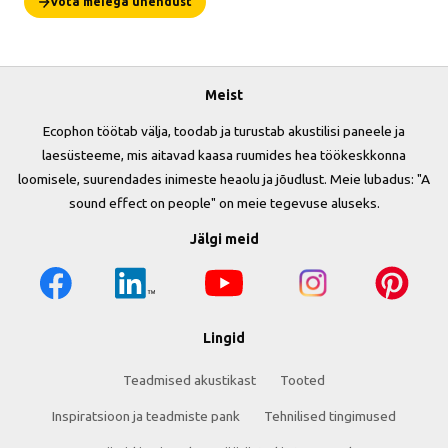
Võta meiega ühendust
Meist
Ecophon töötab välja, toodab ja turustab akustilisi paneele ja
laesüsteeme, mis aitavad kaasa ruumides hea töökeskkonna
loomisele, suurendades inimeste heaolu ja jõudlust. Meie lubadus: "A
sound effect on people" on meie tegevuse aluseks.
Jälgi meid
Lingid
Teadmised akustikast
Tooted
Inspiratsioon ja teadmiste pank
Tehnilised tingimused