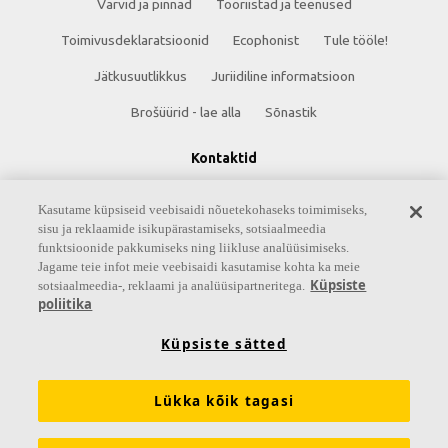
Värvid ja pinnad
Tööriistad ja teenused
Toimivusdeklaratsioonid
Ecophonist
Tule tööle!
Jätkusuutlikkus
Juriidiline informatsioon
Brošüürid - lae alla
Sõnastik
Kontaktid
Saint-Gobain Eesti AS
Kasutame küpsiseid veebisaidi nõuetekohaseks toimimiseks,
sisu ja reklaamide isikupärastamiseks, sotsiaalmeedia
Peterburi tee 75
funktsioonide pakkumiseks ning liikluse analüüsimiseks.
13816 Tallinn
Jagame teie infot meie veebisaidi kasutamise kohta ka meie
Küpsiste
sotsiaalmeedia-, reklaami ja analüüsipartneritega.
Eesti
poliitika
Telefon +372 620 9559
Küpsiste sätted
Lükka kõik tagasi