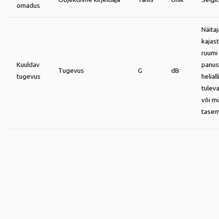
omadus
Näitaj
kajas
ruumi
Kuuldav
panus
Tugevus
G
dB
tugevus
helial
tuleva
või m
tase