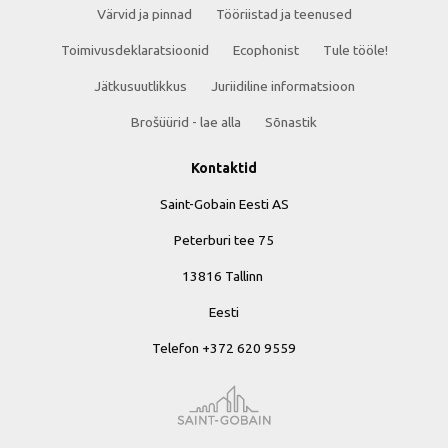
Värvid ja pinnad
Tööriistad ja teenused
Toimivusdeklaratsioonid
Ecophonist
Tule tööle!
Jätkusuutlikkus
Juriidiline informatsioon
Brošüürid - lae alla
Sõnastik
Kontaktid
Saint-Gobain Eesti AS
Peterburi tee 75
13816 Tallinn
Eesti
Telefon +372 620 9559