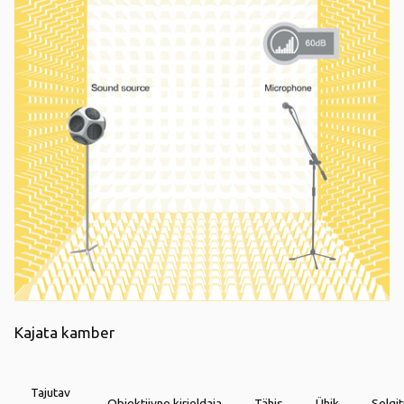
Kajata kamber
Tajutav
Objektiivne kirjeldaja
Tähis
Ühik
Selgi