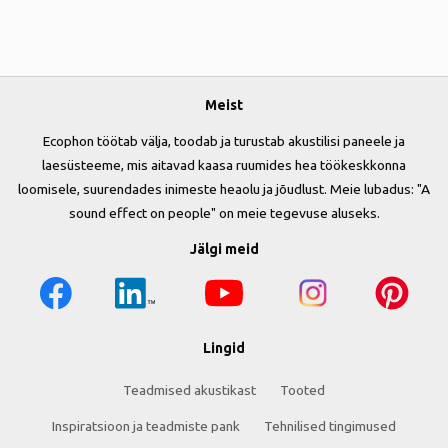
Meist
Ecophon töötab välja, toodab ja turustab akustilisi paneele ja
laesüsteeme, mis aitavad kaasa ruumides hea töökeskkonna
loomisele, suurendades inimeste heaolu ja jõudlust. Meie lubadus: "A
sound effect on people" on meie tegevuse aluseks.
Jälgi meid
Lingid
Teadmised akustikast
Tooted
Inspiratsioon ja teadmiste pank
Tehnilised tingimused