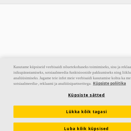
Kasutame küpsiseid veebisaidi nõuetekohaseks toimimiseks, sisu ja rekla
isikupärastamiseks, sotsiaalmeedia funktsioonide pakkumiseks ning liiklu
analüüsimiseks. Jagame teie infot meie veebisaidi kasutamise kohta ka me
Küpsiste poliitika
sotsiaalmeedia-, reklaami ja analüüsipartneritega.
Küpsiste sätted
Lükka kõik tagasi
Luba kõik küpsised