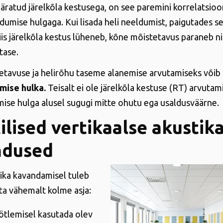
äratud järelkõla kestusega, on see paremini korrelatsioon
dumise hulgaga. Kui lisada heli neeldumist, paigutades se
siis järelkõla kestus lüheneb, kõne mõistetavus paraneb n
tase.
tavuse ja helirõhu taseme alanemise arvutamiseks võib
mise hulka.
Teisalt ei ole järelkõla kestuse (RT) arvutam
mise hulga alusel sugugi mitte ohutu ega usaldusväärne.
ilised vertikaalse akustik
ndused
ka kavandamisel tuleb
ta vähemalt kolme asja:
öötlemisel kasutada olev