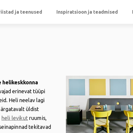
iistad ja teenused
Inspiratsioon ja teadmised
 helikeskkonna
ajad erinevat tüüpi
id. Heli neelav lagi
rgatavalt üldist
a
heli levikut
ruumis,
 seinapinnad tekitavad