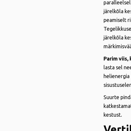
paralleelsel
järelkõla k
peamiselt ri
Tegelikkuse
järelkõla k
märkimisvää
Parim viis,
lasta sel n
helienergia 
sisustusele
Suurte pin
katkestamat
kestust.
Verti