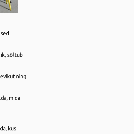
esed
ik, sõltub
levikut ning
lda, mida
da, kus