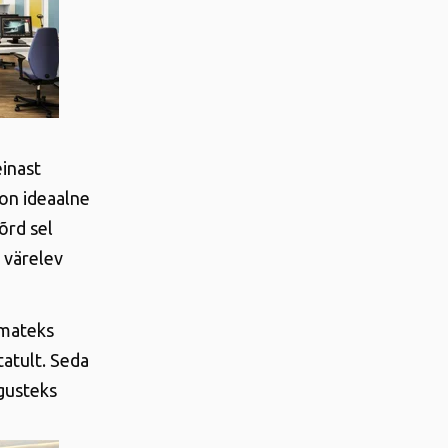
inast
 on ideaalne
õrd sel
a värelev
emateks
tatult. Seda
ugusteks