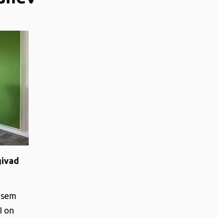
givad
hasem
I on