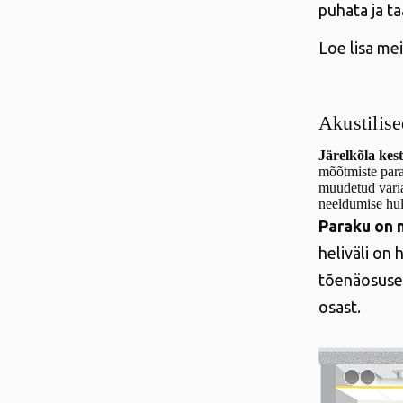
puhata ja t
Loe lisa me
Akustilis
Järelkõla kes
mõõtmiste para
muudetud varian
neeldumise hul
Paraku on 
heliväli on 
tõenäosuseg
osast.