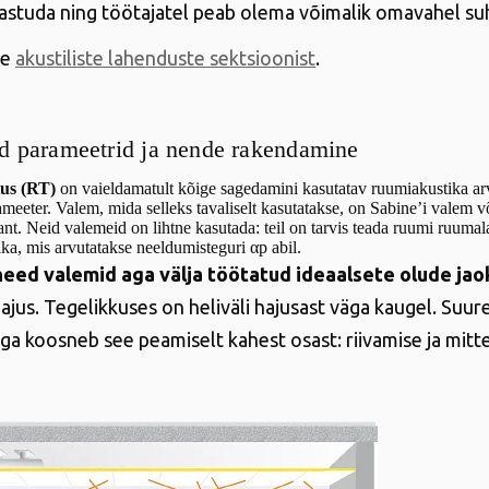
aastuda ning töötajatel peab olema võimalik omavahel su
ie
akustiliste lahenduste sektsioonist
.
ed parameetrid ja nende rakendamine
tus (RT)
on vaieldamatult kõige sagedamini kasutatav ruumiakustika arv
meeter. Valem, mida selleks tavaliselt kasutatakse, on Sabine’i valem v
t. Neid valemeid on lihtne kasutada: teil on tarvis teada ruumi ruumala
ka, mis arvutatakse neeldumisteguri αp abil.
need valemid aga välja töötatud ideaalsete olude jao
hajus. Tegelikkuses on heliväli hajusast väga kaugel. Suur
a koosneb see peamiselt kahest osast: riivamise ja mitt