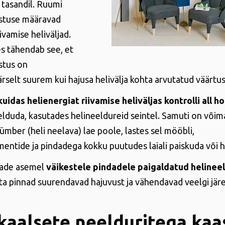
 tasandil. Ruumi
estuse määravad
ivamise heliväljad.
s tähendab see, et
estus on
rselt suurem kui hajusa helivälja kohta arvutatud väärtus
 kuidas helienergiat riivamise heliväljas kontrolli all h
eelduda, kasutades helineeldureid seintel. Samuti on võim
ümber (heli neelava) lae poole, lastes sel mööbli,
mentide ja pindadega kokku puutudes laiali paiskuda või h
dade asemel
väikestele pindadele paigaldatud helinee
a pinnad suurendavad hajuvust ja vähendavad veelgi järe
kaalsete neelduritega ka