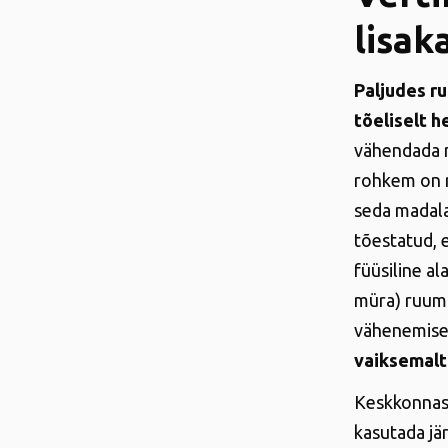
lisak
Paljudes r
tõeliselt h
vähendada 
rohkem on r
seda madal
tõestatud, 
füüsiline a
müra) ruumi
vähenemise 
vaiksemalt
Keskkonnas,
kasutada jä