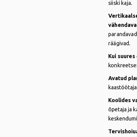
siiski kaja.
Vertikaals
vähendavad
parandava
räägivad.
Kui suures
konkreetses
Avatud pla
kaastöötaja
Koolides v
õpetaja ja 
keskendumis
Tervishoiu