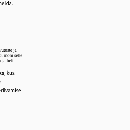
helda.
utuste ja
õi mõni selle
 ja heli
ks
, kus
e
eriivamise