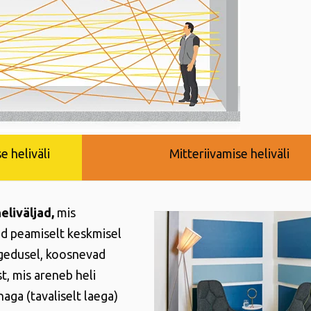
se heliväli
Mitteriivamise heliväli
eliväljad,
mis
ad peamiselt keskmisel
agedusel, koosnevad
t, mis areneb heli
aga (tavaliselt laega)