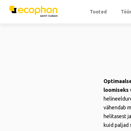
Tooted
Töör
Optimaalse
loomiseks
v
helineeldure
vähendab mä
helitasest j
kuid paljad