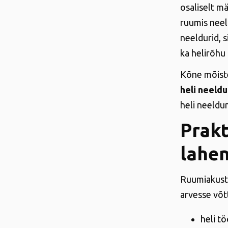
osaliselt mä
ruumis neel
neeldurid, 
ka helirõhu 
Kõne mõiste
heli neeldu
heli neeldu
Prakt
lahe
Ruumiakusti
arvesse võt
heli t