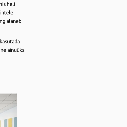
is heli
intele
ing alaneb
 kasutada
ine ainuüksi
a