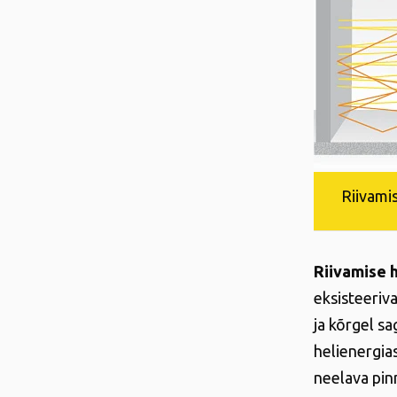
Riivami
Riivamise h
eksisteeriv
ja kõrgel s
helienergias
neelava pinn