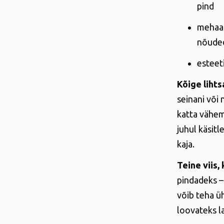
pind
mehaan
nõude
esteet
Kõige liht
seinani või 
katta vähema
juhul käsit
kaja.
Teine viis,
pindadeks – 
võib teha ü
loovateks l