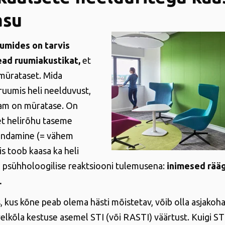
asu
uumides on tarvis
ead ruumiakustikat,
et
mürataset. Mida
uumis heli neelduvust,
am on müratase. On
et helirõhu taseme
landamine (= vähem
s toob kaasa ka heli
psühholoogilise reaktsiooni tulemusena:
inimesed rää
.
 kus kõne peab olema hästi mõistetav, võib olla asjako
relkõla kestuse asemel STI (või RASTI) väärtust. Kuigi ST