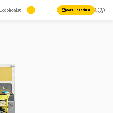
Ecophonist
Võta ühendust