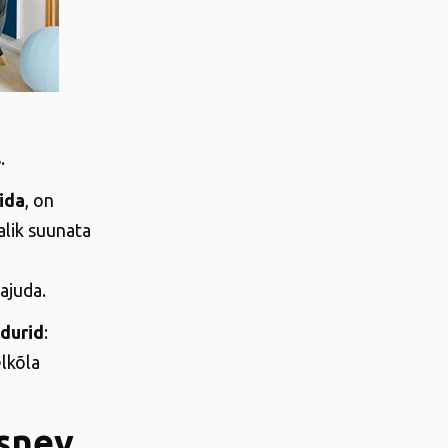
.
oida
, on
alik suunata
ajuda.
ldurid
:
lkõla
asnev