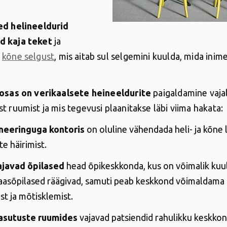
ed helineeldurid
 kaja teket
ja
d
kõne selgust
, mis aitab sul selgemini kuulda, mida inim
 osas on verikaalsete heineeldurite
paigaldamine vajal
t ruumist ja mis tegevusi plaanitakse läbi viima hakata:
neeringuga kontoris
on oluline vähendada heli- ja kõne 
te häirimist.
ajavad õpilased
head õpikeskkonda, kus on võimalik kuu
kaasõpilased räägivad, samuti peab keskkond võimaldama
t ja mõtisklemist.
asutuste ruumides
vajavad patsiendid rahulikku keskkon