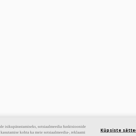
de isikupärastamiseks, sotsiaalmeedia funktsioonide
Küpsiste sätt
 kasutamise kohta ka meie sotsiaalmeedia-, reklaami