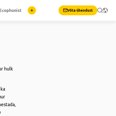
Ecophonist
Võta ühendust
ur hulk
 ka
uur
mestada,
e