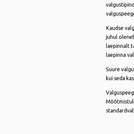
valgustipin
valguspeeg
Kaudse valg
juhul oleneb
laepinnalt 
laepinna v
Suure valgu
kui seda ka
Valguspeege
Mõõtmistule
standardval