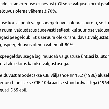
dade ja lae ereduse erinevust). Otsese valguse korral pea
elduvus olema vähemalt 70%.
use korral peab valguspeegelduvus olema suurem, sest n
 ruumi valgustatus tugevasti sellest, kui suur osa valgus
tagasi peegeldub. Et siseruum oleks rahuldavalt valgusta
alguspeegelduvus olema vähemalt 80%.
speegelduvusega lagi muudab valgustuse ühtlasi kulutõhu
sutatakse koos kaudse valgustusega.
lduvust mõõdetakse CIE väljaande nr 15.2 (1986) alusel
musi hinnatakse CIE 10-kraadise standardvaatleja (1964
gusti D65 abil.