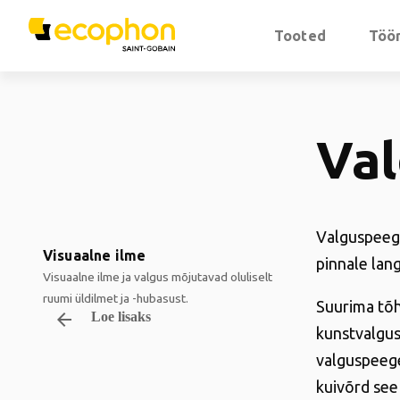
Tooted
Töör
Va
Valguspeege
Visuaalne ilme
pinnale lan
Visuaalne ilme ja valgus mõjutavad oluliselt
ruumi üldilmet ja -hubasust.
Suurima tõh
arrow_backward
Loe lisaks
kunstvalgus
valguspeege
kuivõrd see