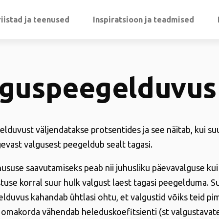
iistad ja teenused
Inspiratsioon ja teadmised
lguspeegelduvus
lduvust väljendatakse protsentides ja see näitab, kui su
gevast valgusest peegeldub sealt tagasi.
ususe saavutamiseks peab nii juhusliku päevavalguse kui
tuse korral suur hulk valgust laest tagasi peegelduma. S
lduvus kahandab ühtlasi ohtu, et valgustid võiks teid pi
 omakorda vähendab heleduskoefitsienti (st valgustavat