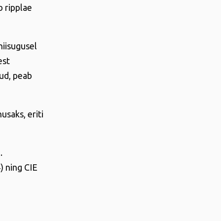
b ripplae
iisugusel
est
tud, peab
saks, eriti
.
) ning CIE