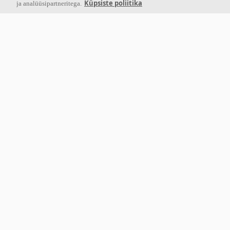
Küpsiste poliitika
ja analüüsipartneritega.
Meist
Ecophon töötab välja, toodab ja turustab akustilisi paneele ja