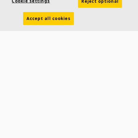
Cookie settings
Reject optional
Connaissances acoustiques
Couleurs
Inspiration & Connaissances
Propriétés fonctionnelles
Accept all cookies
Développement durable
Brochures à télécharger
Conditions générales de vente
Services et e-outils
Informations légales
Déclaration de confidentialité
Politique de cookies
Contactez-nous
Siège social
Suisse romande
Akustikmodular AG Akustikmodular AG
Rudolf-Diesel-Strasse 3 Bd de l'Arc-en-Ciel 28
8404 Winterthur
1030 Bussigny
Tel: +41
52 244 54 87 Tel: +41 21 631 90 91
E-Mail:
info@ecophon.ch
E-Mail:
info@ecophon.ch