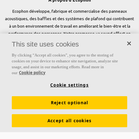
A propos d'Ecophon
Ecophon développe, fabrique et commercialise des panneaux
acoustiques, des baffles et des systèmes de plafond qui contribuent
à un bon environnement de travail en améliorant le bien-être et la
performance des personnes. Notre promesse «a sound effect on
people» est au cœur de tout ce que nous faisons.
This site uses cookies
Suivez-nous
By clicking “Accept all cookies”, you agree to the storing of
cookies on your device to enhance site navigation, analyze site
usage, and assist in our marketing efforts. Read more in
Cookie policy
our
Liens
Cookie settings
Produits
Couleurs et revêtements
Reject optional
Connaissances acoustiques
Couleurs
Inspiration & Connaissances
Propriétés fonctionnelles
Accept all cookies
Développement durable
Brochures à télécharger