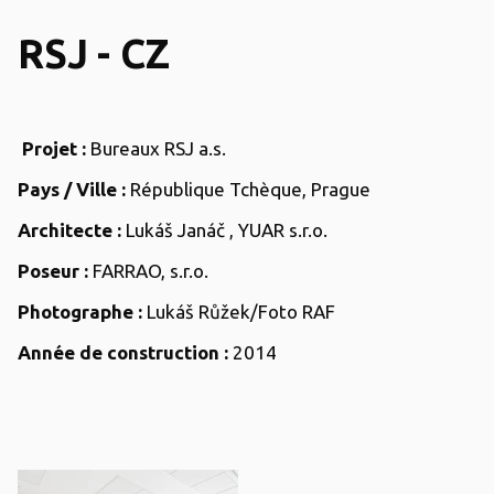
RSJ - CZ
Projet :
Bureaux RSJ a.s.
Pays / Ville :
République Tchèque, Prague
Architecte :
Lukáš Janáč , YUAR s.r.o.
Poseur :
FARRAO, s.r.o.
Photographe :
Lukáš Růžek/Foto RAF
Année de construction :
2014