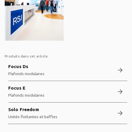
Produits dans cet article:
Focus Ds
arrow_forward
Plafonds modulaires
Focus E
arrow_forward
Plafonds modulaires
Solo Freedom
arrow_forward
Unités flottantes et baffles