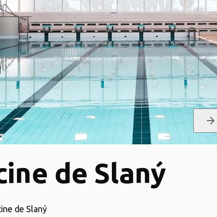
arrow_forward
cine de Slaný
cine de Slaný