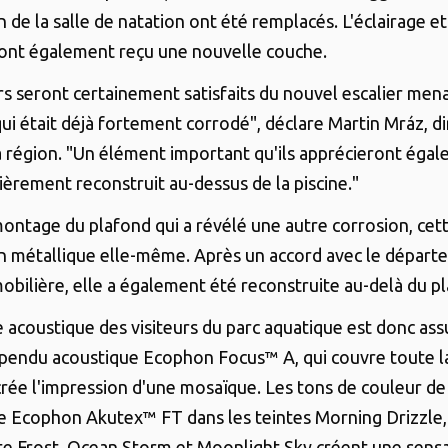
n de la salle de natation ont été remplacés. L'éclairage e
ont également reçu une nouvelle couche.
urs seront certainement satisfaits du nouvel escalier men
ui était déjà fortement corrodé", déclare Martin Mráz, d
a région. "Un élément important qu'ils apprécieront égal
ièrement reconstruit au-dessus de la piscine."
montage du plafond qui a révélé une autre corrosion, cett
n métallique elle-même. Après un accord avec le départ
bilière, elle a également été reconstruite au-delà du plan
e acoustique des visiteurs du parc aquatique est donc ass
pendu acoustique Ecophon Focus™ A, qui couvre toute l
crée l'impression d'une mosaïque. Les tons de couleur de 
 Ecophon Akutex™ FT dans les teintes Morning Drizzle, 
e Frost, Ocean Storm et Moonlight Sky créent une sens