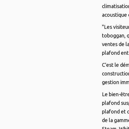
climatisatio
acoustique 
"Les visite
toboggan, q
ventes de l
plafond ent
C'est le dé
constructio
gestion immo
Le bien-êtr
plafond sus
plafond et 
de la gamme
Steam, Whit