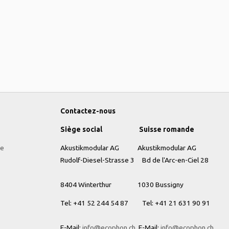
Contactez-nous
Siège social
Suisse romande
te
Akustikmodular AG Akustikmodular AG
Rudolf-Diesel-Strasse 3 Bd de l'Arc-en-Ciel 28
8404 Winterthur
1030 Bussigny
Tel: +41
52 244 54 87 Tel: +41 21 631 90 91
E-Mail:
info@ecophon.ch
E-Mail:
info@ecophon.ch