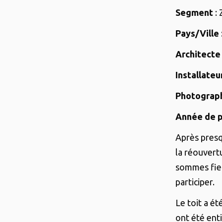
Segment
: 
Pays/Ville
Architecte
Installateu
Photograp
Année de p
Après presq
la réouvertu
sommes fier
participer.
Le toit a ét
ont été ent