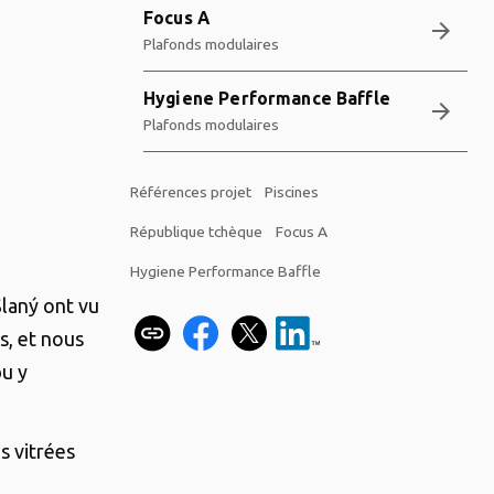
Focus A
arrow_forward
Plafonds modulaires
Hygiene Performance Baffle
arrow_forward
Plafonds modulaires
Références projet
Piscines
République tchèque
Focus A
Hygiene Performance Baffle
Slaný ont vu
s, et nous
pu y
s vitrées