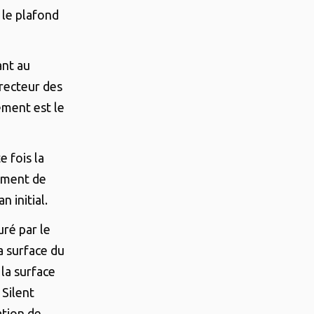
t le plafond
ant au
irecteur des
ement est le
e fois la
ement de
 initial.
uré par le
a surface du
la surface
Silent
ation de