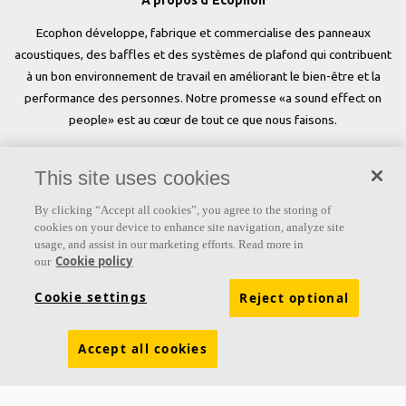
A propos d'Ecophon
Ecophon développe, fabrique et commercialise des panneaux
acoustiques, des baffles et des systèmes de plafond qui contribuent
à un bon environnement de travail en améliorant le bien-être et la
performance des personnes. Notre promesse «a sound effect on
people» est au cœur de tout ce que nous faisons.
Suivez-nous
This site uses cookies
By clicking “Accept all cookies”, you agree to the storing of
cookies on your device to enhance site navigation, analyze site
Liens
usage, and assist in our marketing efforts. Read more in
Cookie policy
our
Produits
Couleurs et revêtements
Cookie settings
Reject optional
Connaissances acoustiques
Couleurs
Inspiration & Connaissances
Propriétés fonctionnelles
Accept all cookies
Développement durable
Brochures à télécharger