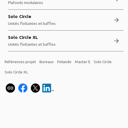
Plafonds modulaires
Solo Circle
arrow_forward
Unités flottantes et baffles
Solo Circle XL
arrow_forward
Unités flottantes et baffles
Références projet
Bureaux
Finlande
Master E
Solo Circle
Solo Circle XL