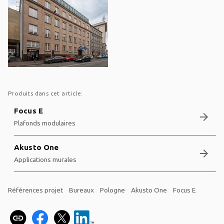
Produits dans cet article:
Focus E
arrow_forward
Plafonds modulaires
Akusto One
arrow_forward
Applications murales
Références projet
Bureaux
Pologne
Akusto One
Focus E