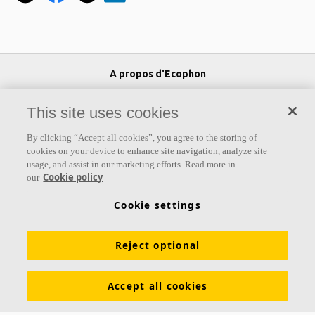
A propos d'Ecophon
Ecophon développe, fabrique et commercialise des panneaux
This site uses cookies
acoustiques, des baffles et des systèmes de plafond qui contribuent
à un bon environnement de travail en améliorant le bien-être et la
By clicking “Accept all cookies”, you agree to the storing of
performance des personnes. Notre promesse «a sound effect on
cookies on your device to enhance site navigation, analyze site
usage, and assist in our marketing efforts. Read more in
people» est au cœur de tout ce que nous faisons.
Cookie policy
our
Suivez-nous
Cookie settings
Reject optional
Liens
Accept all cookies
Produits
Couleurs et revêtements