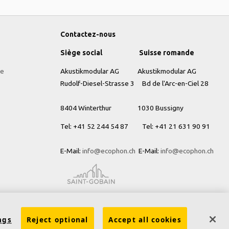
Contactez-nous
Siège social
Suisse romande
te
Akustikmodular AG Akustikmodular AG
Rudolf-Diesel-Strasse 3 Bd de l'Arc-en-Ciel 28
8404 Winterthur
1030 Bussigny
Tel: +41
52 244 54 87 Tel: +41 21 631 90 91
E-Mail:
info@ecophon.ch
E-Mail:
info@ecophon.ch
ngs
Reject optional
Accept all cookies