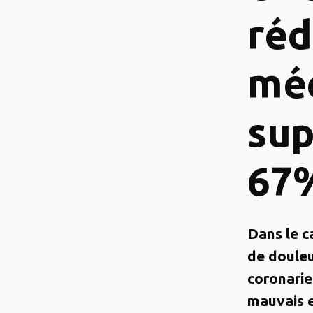
réd
mé
sup
67
Dans le c
de douleu
coronarie
mauvais 