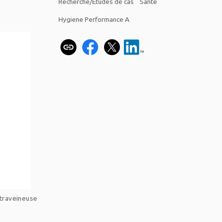
Recherche/Études de cas
Santé
Hygiene Performance A
ntraveineuse