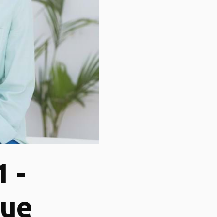
 -
que