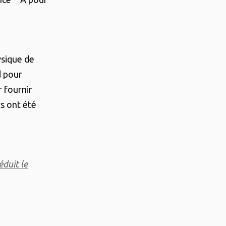
ysique de
d pour
 fournir
s ont été
duit le