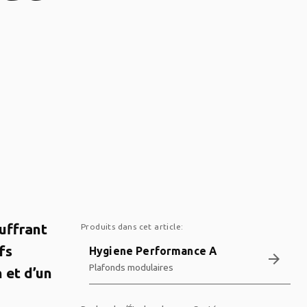
uffrant
Produits dans cet article:
fs
Hygiene Performance A
arrow_forward
Plafonds modulaires
 et d’un