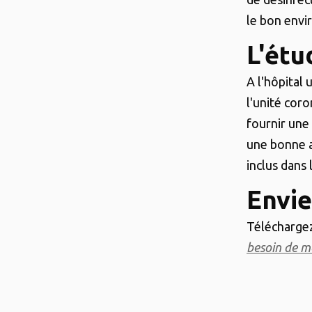
le bon env
L'étu
A l'hôpital
l'unité cor
fournir une
une bonne a
inclus dans 
Envie
Téléchargez
besoin de 