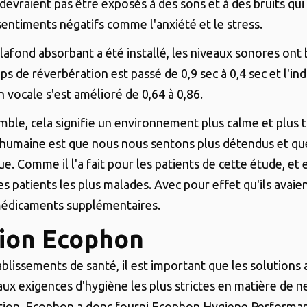
 devraient pas être exposés à des sons et à des bruits qu
sentiments négatifs comme l'anxiété et le stress.
lafond absorbant a été installé, les niveaux sonores ont 
ps de réverbération est passé de 0,9 sec à 0,4 sec et l'ind
 vocale s'est amélioré de 0,64 à 0,86.
mble, cela signifie un environnement plus calme et plus t
humaine est que nous nous sentons plus détendus et qu
e. Comme il l'a fait pour les patients de cette étude, et 
les patients les plus malades. Avec pour effet qu'ils avai
médicaments supplémentaires.
tion Ecophon
ablissements de santé, il est important que les solutions
ux exigences d'hygiène les plus strictes en matière de n
ction. Ecophon a donc fourni Ecophon Hygiene Performa