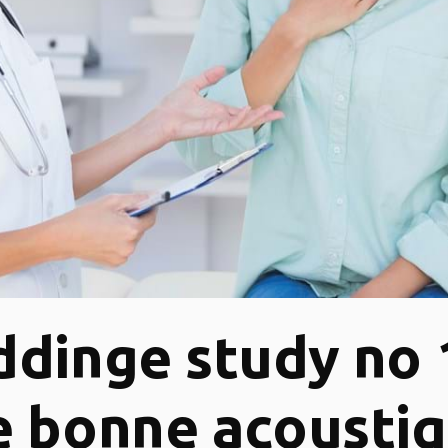
dinge study no 1
 bonne acousti