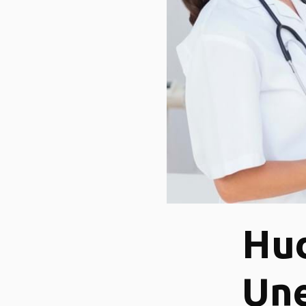
Hud
Une