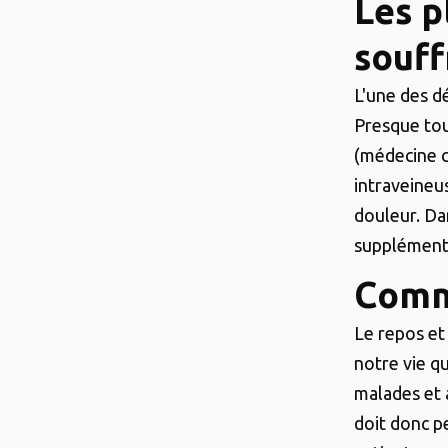
Les p
souff
L'une des d
Presque tou
(médecine c
intraveineus
douleur. Da
supplémenta
Comme
Le repos et
notre vie q
malades et 
doit donc p