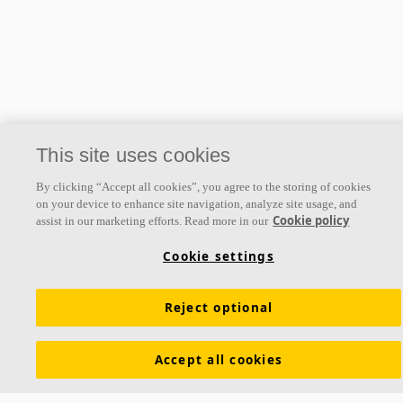
This site uses cookies
By clicking “Accept all cookies”, you agree to the storing of cookies
on your device to enhance site navigation, analyze site usage, and
Cookie policy
assist in our marketing efforts. Read more in our
Cookie settings
Reject optional
A propos d'Ecophon
Ecophon développe, fabrique et commercialise des panneaux
Accept all cookies
acoustiques, des baffles et des systèmes de plafond qui contribuent
à un bon environnement de travail en améliorant le bien-être et la