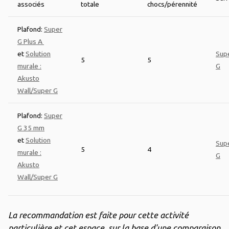
associés
totale
chocs/pérennité
Plafond:
Super
G Plus A
et
Solution
Sup
5
5
murale :
G
Akusto
Wall/Super G
Plafond:
Super
G 35 mm
et
Solution
Sup
5
4
murale :
G
Akusto
Wall/Super G
La recommandation est faite pour cette activité
particulière et cet espace, sur la base d'une comparaison