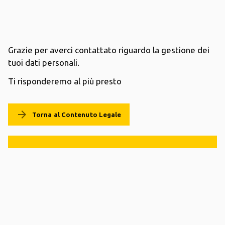
Grazie per averci contattato riguardo la gestione dei
tuoi dati personali.
Ti risponderemo al più presto
arrow_forward
Torna al Contenuto Legale