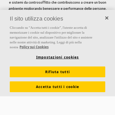
e sistemi da controsoffitto che contribuiscono a creare un buon
ambiente migliorando benessere e performance delle persone.
Il sito utilizza cookies
Seguici
Cliccando su “Accetta tutti i cookie”, l'utente accetta di
memorizzare i cookie sul dispositivo per migliorare la
navigazione del sito, analizzare l'utilizzo del sito e assistere
nelle nostre attività di marketing. Leggi di più nella
Links
Policy sui Cookies
nostra
Su Ecophon
Conoscenza Acustica
Soluzioni acustiche
Impostazioni cookies
Proprietà tecniche
Colori e superfici
Rifiuta tutti
Dichiarazioni di Performance
Informazioni legali
Scarica le nostre brochure
Segnalazioni Whistleblowing
Accetta tutti i cookie
Ventilazione diffusa
Contatti
Ecophon