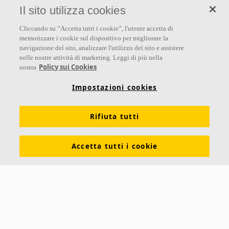
Il sito utilizza cookies
Seguici
Cliccando su “Accetta tutti i cookie”, l'utente accetta di
memorizzare i cookie sul dispositivo per migliorare la
navigazione del sito, analizzare l'utilizzo del sito e assistere
nelle nostre attività di marketing. Leggi di più nella
Links
Policy sui Cookies
nostra
Su Ecophon
Conoscenza Acustica
Soluzioni acustiche
Impostazioni cookies
Proprietà tecniche
Colori e superfici
Rifiuta tutti
Dichiarazioni di Performance
Informazioni legali
Scarica le nostre brochure
Segnalazioni Whistleblowing
Accetta tutti i cookie
Ventilazione diffusa
Contatti
Ecophon
Saint-Gobain Italia S.p.A.
Via Giovanni Bensi 8