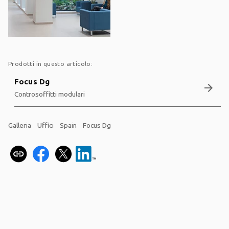
Prodotti in questo articolo:
Focus Dg
arrow_forward
Controsoffitti modulari
Galleria
Uffici
Spain
Focus Dg