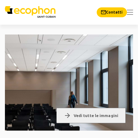
Contatti
arrow_forward
Vedi tutte le immagini